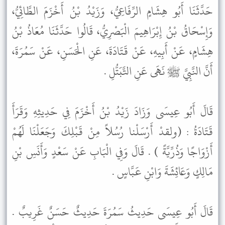
حَدَّثَنَا أَبُو هِشَامٍ الرِّفَاعِيُّ، وَزَيْدُ بْنُ أَخْزَمَ الطَّائِيُّ،
وَإِسْحَاقُ بْنُ إِبْرَاهِيمَ الْبَصْرِيُّ، قَالُوا حَدَّثَنَا مُعَاذُ بْنُ
هِشَامٍ، عَنْ أَبِيهِ، عَنْ قَتَادَةَ، عَنِ الْحَسَنِ، عَنْ سَمُرَةَ،
أَنَّ النَّبِيَّ ﷺ نَهَى عَنِ التَّبَتُّلِ .
قَالَ أَبُو عِيسَى وَزَادَ زَيْدُ بْنُ أَخْزَمَ فِي حَدِيثِهِ وَقَرَأَ
قَتَادَةُ : (ولقدْ أَرْسَلْنا رُسُلاً مِنْ قَبْلِكَ وَجَعَلْنَا لَهُمْ
أَزْوَاجًا وَذُرِّيَّةً ) . قَالَ وَفِي الْبَابِ عَنْ سَعْدٍ وَأَنَسِ بْنِ
مَالِكٍ وَعَائِشَةَ وَابْنِ عَبَّاسٍ .
قَالَ أَبُو عِيسَى حَدِيثُ سَمُرَةَ حَدِيثٌ حَسَنٌ غَرِيبٌ .