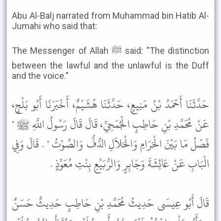
Abu Al-Balj narrated from Muhammad bin Hatib Al-
Jumahi who said that:
The Messenger of Allah ﷺ said: "The distinction
between the lawful and the unlawful is the Duff
and the voice."
حَدَّثَنَا أَحْمَدُ بْنُ مَنِيعٍ، حَدَّثَنَا هُشَيْمٌ، أَخْبَرَنَا أَبُو بَلْجٍ،
عَنْ مُحَمَّدِ بْنِ حَاطِبٍ الْجُمَحِيِّ، قَالَ قَالَ رَسُولُ اللَّهِ ﷺ "
فَصْلُ مَا بَيْنَ الْحَرَامِ وَالْحَلاَلِ الدُّفُّ وَالصَّوْتُ " . قَالَ وَفِي
الْبَابِ عَنْ عَائِشَةَ وَجَابِرٍ وَالرُّبَيِّعِ بِنْتِ مُعَوِّذٍ .
قَالَ أَبُو عِيسَى حَدِيثُ مُحَمَّدِ بْنِ حَاطِبٍ حَدِيثٌ حَسَنٌ