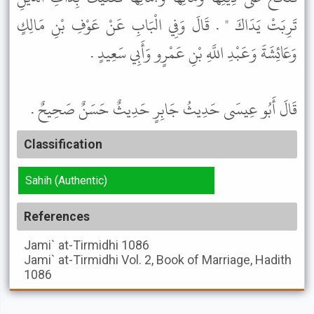
تَرِبَتْ يَدَاكَ " . قَالَ وَفِي الْبَابِ عَنْ عَوْفِ بْنِ مَالِكٍ
وَعَائِشَةَ وَعَبْدِ اللَّهِ بْنِ عَمْرٍو وَأَبِي سَعِيدٍ .
قَالَ أَبُو عِيسَى حَدِيثُ جَابِرٍ حَدِيثٌ حَسَنٌ صَحِيحٌ .
Classification
Sahih (Authentic)
References
Jami` at-Tirmidhi
1086
Jami` at-Tirmidhi
Vol. 2, Book of Marriage, Hadith
1086