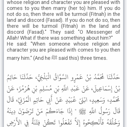
whose religion and character you are pleased with
comes to you then marry (her to) him. If you do
not do so, then there will be turmoil (Fitnah) in the
land and discord (Fasad). If you do not do so, then
there will be turmoil (Fitnah) in the land and
discord (Fasad)." They said: "O Messenger of
Allah! What if there was something about him?"
He said: "When someone whose religion and
character you are pleased with comes to you then
marry him." (And he ﷺ said this) three times.
حَدَّثَنَا مُحَمَّدُ بْنُ عَمْرٍو السَّوَّاقُ الْبَلْخِيُّ، حَدَّثَنَا حَاتِمُ
بْنُ إِسْمَاعِيلَ، عَنْ عَبْدِ اللَّهِ بْنِ مُسْلِمِ بْنِ هُرْمُزَ، عَنْ
مُحَمَّدٍ، وَسَعِيدٍ، ابْنَىْ عُبَيْدٍ عَنْ أَبِي حَاتِمٍ الْمُزَنِيِّ، قَالَ
قَالَ رَسُولُ اللَّهِ ﷺ " إِذَا جَاءَكُمْ مَنْ تَرْضَوْنَ دِينَهُ
وَخُلُقَهُ فَأَنْكِحُوهُ إِلاَّ تَفْعَلُوا تَكُنْ فِتْنَةٌ فِي الأَرْضِ