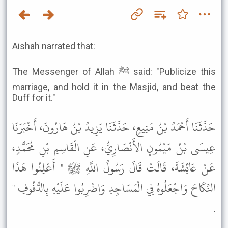
Aishah narrated that:
The Messenger of Allah ﷺ said: "Publicize this
marriage, and hold it in the Masjid, and beat the
Duff for it."
حَدَّثَنَا أَحْمَدُ بْنُ مَنِيعٍ، حَدَّثَنَا يَزِيدُ بْنُ هَارُونَ، أَخْبَرَنَا
عِيسَى بْنُ مَيْمُونٍ الأَنْصَارِيُّ، عَنِ الْقَاسِمِ بْنِ مُحَمَّدٍ،
عَنْ عَائِشَةَ، قَالَتْ قَالَ رَسُولُ اللَّهِ ﷺ " أَعْلِنُوا هَذَا
النِّكَاحَ وَاجْعَلُوهُ فِي الْمَسَاجِدِ وَاضْرِبُوا عَلَيْهِ بِالدُّفُوفِ "
.