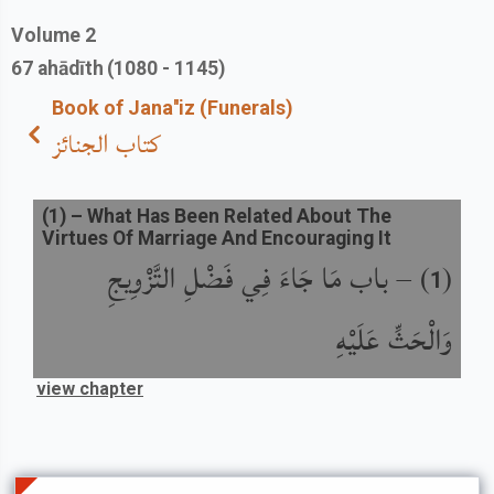
Volume
2
67
ahādīth
(1080 - 1145)
Book of Jana''iz (Funerals)
كتاب الجنائز
(
1
) –
What Has Been Related About The
Virtues Of Marriage And Encouraging It
(
) –
باب مَا جَاءَ فِي فَضْلِ التَّزْوِيجِ
1
وَالْحَثِّ عَلَيْهِ
view chapter