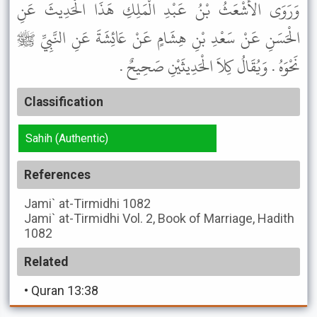
وَرَوَى الأَشْعَثُ بْنُ عَبْدِ الْمَلِكِ هَذَا الْحَدِيثَ عَنِ
الْحَسَنِ عَنْ سَعْدِ بْنِ هِشَامٍ عَنْ عَائِشَةَ عَنِ النَّبِيِّ ﷺ
نَحْوَهُ . وَيُقَالُ كِلاَ الْحَدِيثَيْنِ صَحِيحٌ .
Classification
Sahih (Authentic)
References
Jami` at-Tirmidhi
1082
Jami` at-Tirmidhi
Vol. 2, Book of Marriage, Hadith
1082
Related
•
Quran 13:38