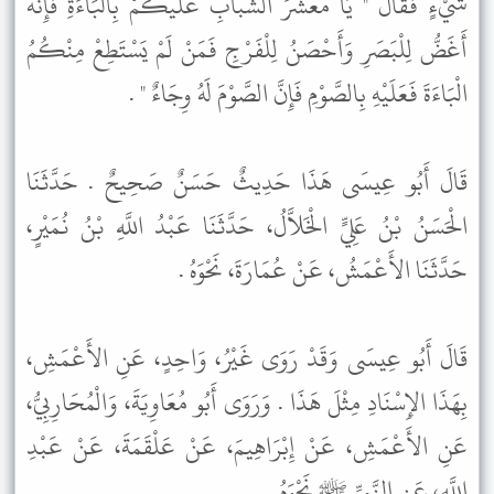
شَيْءٍ فَقَالَ " يَا مَعْشَرَ الشَّبَابِ عَلَيْكُمْ بِالْبَاءَةِ فَإِنَّهُ
أَغَضُّ لِلْبَصَرِ وَأَحْصَنُ لِلْفَرْجِ فَمَنْ لَمْ يَسْتَطِعْ مِنْكُمُ
الْبَاءَةَ فَعَلَيْهِ بِالصَّوْمِ فَإِنَّ الصَّوْمَ لَهُ وِجَاءٌ " .
قَالَ أَبُو عِيسَى هَذَا حَدِيثٌ حَسَنٌ صَحِيحٌ . حَدَّثَنَا
الْحَسَنُ بْنُ عَلِيٍّ الْخَلاَّلُ، حَدَّثَنَا عَبْدُ اللَّهِ بْنُ نُمَيْرٍ،
حَدَّثَنَا الأَعْمَشُ، عَنْ عُمَارَةَ، نَحْوَهُ .
قَالَ أَبُو عِيسَى وَقَدْ رَوَى غَيْرُ، وَاحِدٍ، عَنِ الأَعْمَشِ،
بِهَذَا الإِسْنَادِ مِثْلَ هَذَا . وَرَوَى أَبُو مُعَاوِيَةَ، وَالْمُحَارِبِيُّ،
عَنِ الأَعْمَشِ، عَنْ إِبْرَاهِيمَ، عَنْ عَلْقَمَةَ، عَنْ عَبْدِ
اللَّهِ، عَنِ النَّبِيِّ ﷺ نَحْوَهُ .