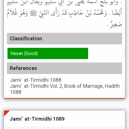
. وَأَبُو بَلْجٍ اسْمُهُ يَحْيَى بْنُ أَبِي سُلَيْمٍ وَيُقَالُ ابْنُ سُلَيْمٍ
أَيْضًا . وَمُحَمَّدُ بْنُ حَاطِبٍ قَدْ رَأَى النَّبِيَّ ﷺ وَهُوَ غُلاَمٌ
صَغِيرٌ .
Classification
Hasan (Good)
References
Jami` at-Tirmidhi
1088
Jami` at-Tirmidhi
Vol. 2, Book of Marriage, Hadith
1088
Jami` at-Tirmidhi 1089