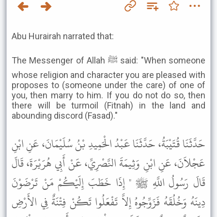
Abu Hurairah narrated that:
The Messenger of Allah ﷺ said: "When someone
whose religion and character you are pleased with
proposes to (someone under the care) of one of
you, then marry to him. If you do not do so, then
there will be turmoil (Fitnah) in the land and
abounding discord (Fasad)."
حَدَّثَنَا قُتَيْبَةُ، حَدَّثَنَا عَبْدُ الْحَمِيدِ بْنُ سُلَيْمَانَ، عَنِ ابْنِ
عَجْلاَنَ، عَنِ ابْنِ وَثِيمَةَ النَّصْرِيِّ، عَنْ أَبِي هُرَيْرَةَ، قَالَ
قَالَ رَسُولُ اللَّهِ ﷺ " إِذَا خَطَبَ إِلَيْكُمْ مَنْ تَرْضَوْنَ
دِينَهُ وَخُلُقَهُ فَزَوِّجُوهُ إِلاَّ تَفْعَلُوا تَكُنْ فِتْنَةٌ فِي الأَرْضِ