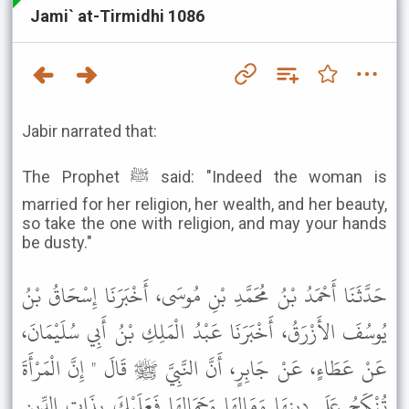
Jami` at-Tirmidhi 1086
Jabir narrated that:
The Prophet ﷺ said: "Indeed the woman is
married for her religion, her wealth, and her beauty,
so take the one with religion, and may your hands
be dusty."
حَدَّثَنَا أَحْمَدُ بْنُ مُحَمَّدِ بْنِ مُوسَى، أَخْبَرَنَا إِسْحَاقُ بْنُ
يُوسُفَ الأَزْرَقُ، أَخْبَرَنَا عَبْدُ الْمَلِكِ بْنُ أَبِي سُلَيْمَانَ،
عَنْ عَطَاءٍ، عَنْ جَابِرٍ، أَنَّ النَّبِيَّ ﷺ قَالَ " إِنَّ الْمَرْأَةَ
تُنْكَحُ عَلَى دِينِهَا وَمَالِهَا وَجَمَالِهَا فَعَلَيْكَ بِذَاتِ الدِّينِ