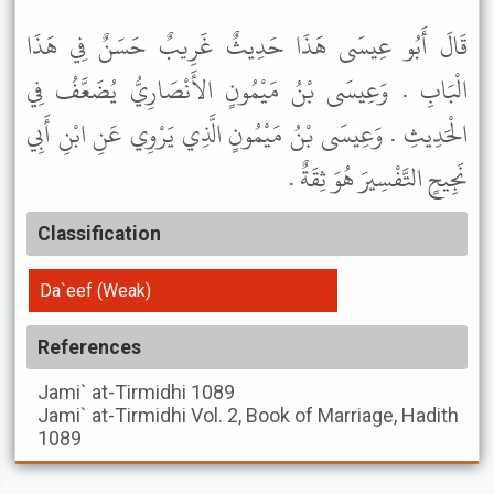
قَالَ أَبُو عِيسَى هَذَا حَدِيثٌ غَرِيبٌ حَسَنٌ فِي هَذَا
الْبَابِ . وَعِيسَى بْنُ مَيْمُونٍ الأَنْصَارِيُّ يُضَعَّفُ فِي
الْحَدِيثِ . وَعِيسَى بْنُ مَيْمُونٍ الَّذِي يَرْوِي عَنِ ابْنِ أَبِي
نَجِيحٍ التَّفْسِيرَ هُوَ ثِقَةٌ .
Classification
Da`eef (Weak)
References
Jami` at-Tirmidhi
1089
Jami` at-Tirmidhi
Vol. 2, Book of Marriage, Hadith
1089