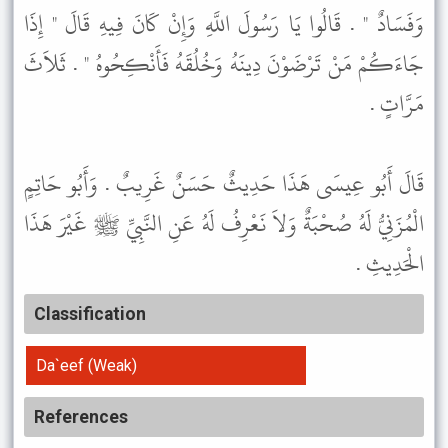
وَفَسَادٌ " . قَالُوا يَا رَسُولَ اللَّهِ وَإِنْ كَانَ فِيهِ قَالَ " إِذَا
جَاءَكُمْ مَنْ تَرْضَوْنَ دِينَهُ وَخُلُقَهُ فَأَنْكِحُوهُ " . ثَلاَثَ
مَرَّاتٍ .
قَالَ أَبُو عِيسَى هَذَا حَدِيثٌ حَسَنٌ غَرِيبٌ . وَأَبُو حَاتِمٍ
الْمُزَنِيُّ لَهُ صُحْبَةٌ وَلاَ نَعْرِفُ لَهُ عَنِ النَّبِيِّ ﷺ غَيْرَ هَذَا
الْحَدِيثِ .
Classification
Da`eef (Weak)
References