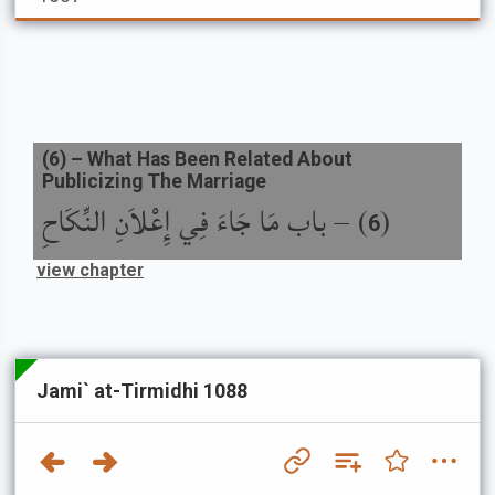
(
6
) –
What Has Been Related About
Publicizing The Marriage
(
) –
باب مَا جَاءَ فِي إِعْلاَنِ النِّكَاحِ
6
view chapter
Jami` at-Tirmidhi 1088