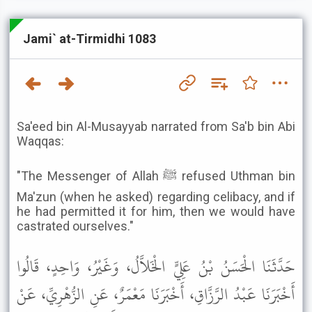
Jami` at-Tirmidhi 1083
Sa'eed bin Al-Musayyab narrated from Sa'b bin Abi
Waqqas:
"The Messenger of Allah ﷺ refused Uthman bin
Ma'zun (when he asked) regarding celibacy, and if
he had permitted it for him, then we would have
castrated ourselves."
حَدَّثَنَا الْحَسَنُ بْنُ عَلِيٍّ الْخَلاَّلُ، وَغَيْرُ، وَاحِدٍ، قَالُوا
أَخْبَرَنَا عَبْدُ الرَّزَّاقِ، أَخْبَرَنَا مَعْمَرٌ، عَنِ الزُّهْرِيِّ، عَنْ