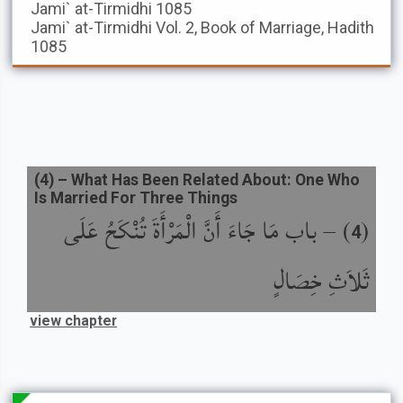
Jami` at-Tirmidhi
1085
Jami` at-Tirmidhi
Vol. 2, Book of Marriage, Hadith
1085
(
4
) –
What Has Been Related About: One Who
Is Married For Three Things
(
) –
باب مَا جَاءَ أَنَّ الْمَرْأَةَ تُنْكَحُ عَلَى
4
ثَلاَثِ خِصَالٍ
view chapter