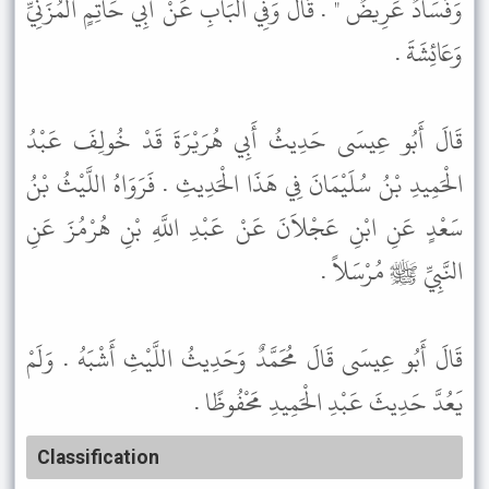
وَفَسَادٌ عَرِيضٌ " . قَالَ وَفِي الْبَابِ عَنْ أَبِي حَاتِمٍ الْمُزَنِيِّ
وَعَائِشَةَ .
قَالَ أَبُو عِيسَى حَدِيثُ أَبِي هُرَيْرَةَ قَدْ خُولِفَ عَبْدُ
الْحَمِيدِ بْنُ سُلَيْمَانَ فِي هَذَا الْحَدِيثِ . فَرَوَاهُ اللَّيْثُ بْنُ
سَعْدٍ عَنِ ابْنِ عَجْلاَنَ عَنْ عَبْدِ اللَّهِ بْنِ هُرْمُزَ عَنِ
النَّبِيِّ ﷺ مُرْسَلاً .
قَالَ أَبُو عِيسَى قَالَ مُحَمَّدٌ وَحَدِيثُ اللَّيْثِ أَشْبَهُ . وَلَمْ
يَعُدَّ حَدِيثَ عَبْدِ الْحَمِيدِ مَحْفُوظًا .
Classification