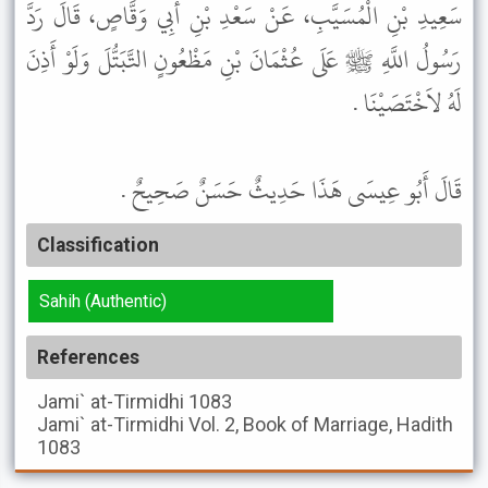
سَعِيدِ بْنِ الْمُسَيَّبِ، عَنْ سَعْدِ بْنِ أَبِي وَقَّاصٍ، قَالَ رَدَّ
رَسُولُ اللَّهِ ﷺ عَلَى عُثْمَانَ بْنِ مَظْعُونٍ التَّبَتُّلَ وَلَوْ أَذِنَ
لَهُ لاَخْتَصَيْنَا .
قَالَ أَبُو عِيسَى هَذَا حَدِيثٌ حَسَنٌ صَحِيحٌ .
Classification
Sahih (Authentic)
References
Jami` at-Tirmidhi
1083
Jami` at-Tirmidhi
Vol. 2, Book of Marriage, Hadith
1083