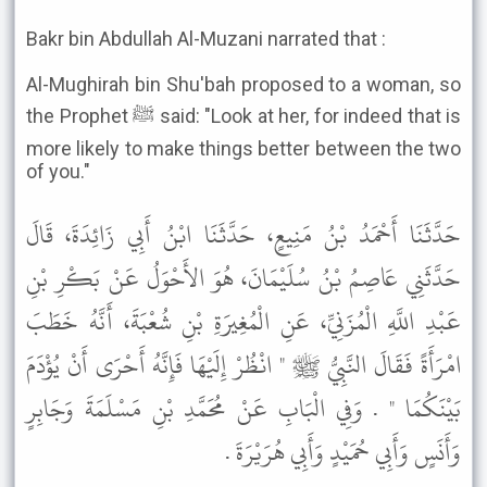
Bakr bin Abdullah Al-Muzani narrated that :
Al-Mughirah bin Shu'bah proposed to a woman, so
the Prophet ﷺ said: "Look at her, for indeed that is
more likely to make things better between the two
of you."
حَدَّثَنَا أَحْمَدُ بْنُ مَنِيعٍ، حَدَّثَنَا ابْنُ أَبِي زَائِدَةَ، قَالَ
حَدَّثَنِي عَاصِمُ بْنُ سُلَيْمَانَ، هُوَ الأَحْوَلُ عَنْ بَكْرِ بْنِ
عَبْدِ اللَّهِ الْمُزَنِيِّ، عَنِ الْمُغِيرَةِ بْنِ شُعْبَةَ، أَنَّهُ خَطَبَ
امْرَأَةً فَقَالَ النَّبِيُّ ﷺ " انْظُرْ إِلَيْهَا فَإِنَّهُ أَحْرَى أَنْ يُؤْدَمَ
بَيْنَكُمَا " . وَفِي الْبَابِ عَنْ مُحَمَّدِ بْنِ مَسْلَمَةَ وَجَابِرٍ
وَأَنَسٍ وَأَبِي حُمَيْدٍ وَأَبِي هُرَيْرَةَ .