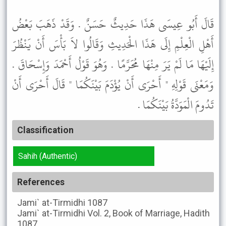
قَالَ أَبُو عِيسَى هَذَا حَدِيثٌ حَسَنٌ . وَقَدْ ذَهَبَ بَعْضُ
أَهْلِ الْعِلْمِ إِلَى هَذَا الْحَدِيثِ وَقَالُوا لاَ بَأْسَ أَنْ يَنْظُرَ
إِلَيْهَا مَا لَمْ يَرَ مِنْهَا مُحَرَّمًا . وَهُوَ قَوْلُ أَحْمَدَ وَإِسْحَاقَ .
وَمَعْنَى قَوْلِهِ " أَحْرَى أَنْ يُؤْدَمَ بَيْنَكُمَا " قَالَ أَحْرَى أَنْ
تَدُومَ الْمَوَدَّةُ بَيْنَكُمَا .
Classification
Sahih (Authentic)
References
Jami` at-Tirmidhi
1087
Jami` at-Tirmidhi
Vol. 2, Book of Marriage, Hadith
1087