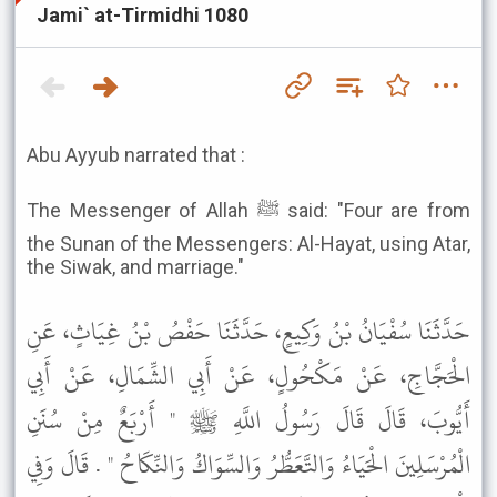
Jami` at-Tirmidhi 1080
Abu Ayyub narrated that :
The Messenger of Allah ﷺ said: "Four are from
the Sunan of the Messengers: Al-Hayat, using Atar,
the Siwak, and marriage."
حَدَّثَنَا سُفْيَانُ بْنُ وَكِيعٍ، حَدَّثَنَا حَفْصُ بْنُ غِيَاثٍ، عَنِ
الْحَجَّاجِ، عَنْ مَكْحُولٍ، عَنْ أَبِي الشِّمَالِ، عَنْ أَبِي
أَيُّوبَ، قَالَ قَالَ رَسُولُ اللَّهِ ﷺ " أَرْبَعٌ مِنْ سُنَنِ
الْمُرْسَلِينَ الْحَيَاءُ وَالتَّعَطُّرُ وَالسِّوَاكُ وَالنِّكَاحُ " . قَالَ وَفِي