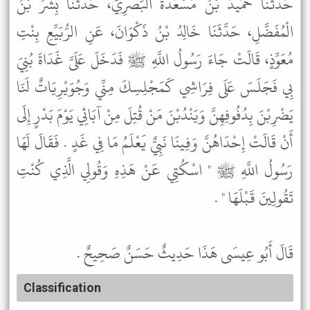
حَدَّثَنَا حُمَيْدُ بْنُ مَسْعَدَةَ الْبَصْرِيُّ، حَدَّثَنَا بِشْرُ بْنُ
الْمُفَضَّلِ، حَدَّثَنَا خَالِدُ بْنُ ذَكْوَانَ، عَنِ الرُّبَيِّعِ بِنْتِ
مُعَوِّذٍ، قَالَتْ جَاءَ رَسُولُ اللَّهِ ﷺ فَدَخَلَ عَلَىَّ غَدَاةَ بُنِيَ
بِي فَجَلَسَ عَلَى فِرَاشِي كَمَجْلِسِكَ مِنِّي وَجُوَيْرِيَاتٌ لَنَا
يَضْرِبْنَ بِدُفُوفِهِنَّ وَيَنْدُبْنَ مَنْ قُتِلَ مِنْ آبَائِي يَوْمَ بَدْرٍ إِلَى
أَنْ قَالَتْ إِحْدَاهُنَّ وَفِينَا نَبِيٌّ يَعْلَمُ مَا فِي غَدٍ . فَقَالَ لَهَا
رَسُولُ اللَّهِ ﷺ " اسْكُتِي عَنْ هَذِهِ وَقُولِي الَّذِي كُنْتِ
تَقُولِينَ قَبْلَهَا " .
قَالَ أَبُو عِيسَى هَذَا حَدِيثٌ حَسَنٌ صَحِيحٌ .
Classification