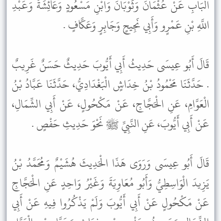
الْبَابِ عَنْ عُثْمَانَ وَثَوْبَانَ وَابْنِ مَسْعُودٍ وَعَائِشَةَ وَعَبْدِ
اللَّهِ بْنِ عَمْرٍو وَأَبِي نَجِيحٍ وَجَابِرٍ وَعَكَّافٍ .
قَالَ أَبُو عِيسَى حَدِيثُ أَبِي أَيُّوبَ حَدِيثٌ حَسَنٌ غَرِيبٌ
. حَدَّثَنَا مَحْمُودُ بْنُ خِدَاشٍ الْبَغْدَادِيُّ، حَدَّثَنَا عَبَّادُ بْنُ
الْعَوَّامِ، عَنِ الْحَجَّاجِ، عَنْ مَكْحُولٍ، عَنْ أَبِي الشِّمَالِ،
عَنْ أَبِي أَيُّوبَ، عَنِ النَّبِيِّ ﷺ نَحْوَ حَدِيثِ حَفْصٍ .
قَالَ أَبُو عِيسَى وَرَوَى هَذَا الْحَدِيثَ هُشَيْمٌ وَمُحَمَّدُ بْنُ
يَزِيدَ الْوَاسِطِيُّ وَأَبُو مُعَاوِيَةَ وَغَيْرُ وَاحِدٍ عَنِ الْحَجَّاجِ
عَنْ مَكْحُولٍ عَنْ أَبِي أَيُّوبَ وَلَمْ يَذْكُرُوا فِيهِ عَنْ أَبِي