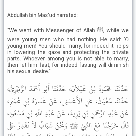
Abdullah bin Mas'ud narrated:
"We went with Messenger of Allah ﷺ, while we
were young men who had nothing. He said: 'O
young men! You should marry, for indeed it helps
in lowering the gaze and protecting the private
parts. Whoever among you is not able to marry,
then let him fast, for indeed fasting will diminish
his sexual desire."
حَدَّثَنَا مَحْمُودُ بْنُ غَيْلاَنَ، حَدَّثَنَا أَبُو أَحْمَدَ الزُّبَيْرِيُّ،
حَدَّثَنَا سُفْيَانُ، عَنِ الأَعْمَشِ، عَنْ عُمَارَةَ بْنِ عُمَيْرٍ،
عَنْ عَبْدِ الرَّحْمَنِ بْنِ يَزِيدَ، عَنْ عَبْدِ اللَّهِ بْنِ مَسْعُودٍ،
قَالَ خَرَجْنَا مَعَ النَّبِيِّ ﷺ وَنَحْنُ شَبَابٌ لاَ نَقْدِرُ عَلَى