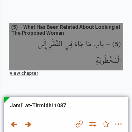
(
5
) –
What Has Been Related About Looking at
The Proposed Woman
(
) –
باب مَا جَاءَ فِي النَّظَرِ إِلَى
5
الْمَخْطُوبَةِ
view chapter
Jami` at-Tirmidhi 1087