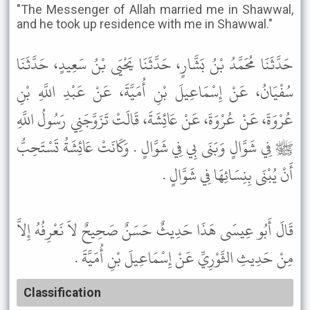
"The Messenger of Allah married me in Shawwal,
and he took up residence with me in Shawwal."
حَدَّثَنَا مُحَمَّدُ بْنُ بَشَّارٍ، حَدَّثَنَا يَحْيَى بْنُ سَعِيدٍ، حَدَّثَنَا
سُفْيَانُ، عَنْ إِسْمَاعِيلَ بْنِ أُمَيَّةَ، عَنْ عَبْدِ اللَّهِ بْنِ
عُرْوَةَ، عَنْ عُرْوَةَ، عَنْ عَائِشَةَ، قَالَتْ تَزَوَّجَنِي رَسُولُ اللَّهِ
ﷺ فِي شَوَّالٍ وَبَنَى بِي فِي شَوَّالٍ . وَكَانَتْ عَائِشَةُ تَسْتَحِبُّ
أَنْ يُبْنَى بِنِسَائِهَا فِي شَوَّالٍ .
قَالَ أَبُو عِيسَى هَذَا حَدِيثٌ حَسَنٌ صَحِيحٌ لاَ نَعْرِفُهُ إِلاَّ
مِنْ حَدِيثِ الثَّوْرِيِّ عَنْ إِسْمَاعِيلَ بْنِ أُمَيَّةَ .
Classification