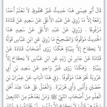
قَالَ أَبُو عِيسَى هَذَا حَدِيثٌ غَيْرُ مَحْفُوظٍ لاَ نَعْلَمُ أَحَدًا
رَفَعَهُ إِلاَّ مَا رُوِيَ عَنْ عَبْدِ الأَعْلَى عَنْ سَعِيدٍ عَنْ قَتَادَةَ
مَرْفُوعًا . وَرُوِيَ عَنْ عَبْدِ الأَعْلَى عَنْ سَعِيدٍ هَذَا
الْحَدِيثُ مَوْقُوفًا وَالصَّحِيحُ مَا رُوِيَ عَنِ ابْنِ عَبَّاسٍ قَوْلُهُ
لاَ نِكَاحَ إِلاَّ بِبَيِّنَةٍ هَكَذَا رَوَى أَصْحَابُ قَتَادَةَ عَنْ
قَتَادَةَ عَنْ جَابِرِ بْنِ زَيْدٍ عَنِ ابْنِ عَبَّاسٍ لاَ نِكَاحَ إِلاَّ
بِبَيِّنَةٍ . وَهَكَذَا رَوَى غَيْرُ وَاحِدٍ عَنْ سَعِيدِ بْنِ أَبِي
عَرُوبَةَ نَحْوَ هَذَا مَوْقُوفًا . وَفِي هَذَا الْبَابِ عَنْ عِمْرَانَ بْنِ
حُصَيْنٍ وَأَنَسٍ وَأَبِي هُرَيْرَةَ . وَالْعَمَلُ عَلَى هَذَا عِنْدَ أَهْلِ
الْعِلْمِ مِنْ أَصْحَابِ النَّبِيِّ ﷺ وَمَنْ بَعْدَهُمْ مِنَ التَّابِعِينَ
وَغَيْرِهِمْ قَالُوا لاَ نِكَاحَ إِلاَّ بِشُهُودٍ . لَمْ يَخْتَلِفُوا فِي ذَلِكَ