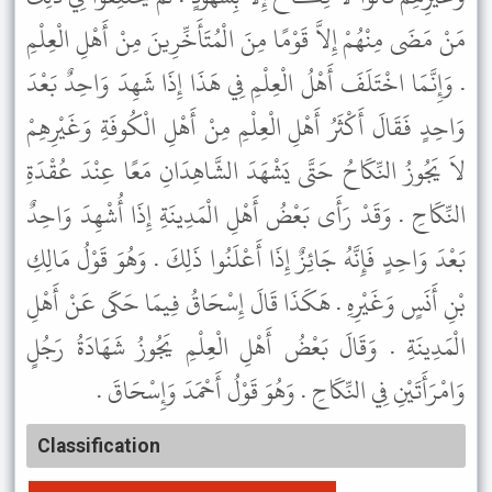
مَنْ مَضَى مِنْهُمْ إِلاَّ قَوْمًا مِنَ الْمُتَأَخِّرِينَ مِنْ أَهْلِ الْعِلْمِ
. وَإِنَّمَا اخْتَلَفَ أَهْلُ الْعِلْمِ فِي هَذَا إِذَا شَهِدَ وَاحِدٌ بَعْدَ
وَاحِدٍ فَقَالَ أَكْثَرُ أَهْلِ الْعِلْمِ مِنْ أَهْلِ الْكُوفَةِ وَغَيْرِهِمْ
لاَ يَجُوزُ النِّكَاحُ حَتَّى يَشْهَدَ الشَّاهِدَانِ مَعًا عِنْدَ عُقْدَةِ
النِّكَاحِ . وَقَدْ رَأَى بَعْضُ أَهْلِ الْمَدِينَةِ إِذَا أُشْهِدَ وَاحِدٌ
بَعْدَ وَاحِدٍ فَإِنَّهُ جَائِزٌ إِذَا أَعْلَنُوا ذَلِكَ . وَهُوَ قَوْلُ مَالِكِ
بْنِ أَنَسٍ وَغَيْرِهِ . هَكَذَا قَالَ إِسْحَاقُ فِيمَا حَكَى عَنْ أَهْلِ
الْمَدِينَةِ . وَقَالَ بَعْضُ أَهْلِ الْعِلْمِ يَجُوزُ شَهَادَةُ رَجُلٍ
وَامْرَأَتَيْنِ فِي النِّكَاحِ . وَهُوَ قَوْلُ أَحْمَدَ وَإِسْحَاقَ .
Classification