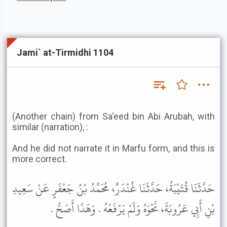
Jami` at-Tirmidhi 1104
(Another chain) from Sa'eed bin Abi Arubah, with
similar (narration), :
And he did not narrate it in Marfu form, and this is
more correct.
حَدَّثَنَا قُتَيْبَةُ، حَدَّثَنَا غُنْدَرٌ، مُحَمَّدُ بْنُ جَعْفَرٍ عَنْ سَعِيدِ
بْنِ أَبِي عَرُوبَةَ، نَحْوَهُ وَلَمْ يَرْفَعْهُ . وَهَذَا أَصَحُّ .