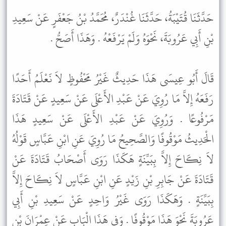
حَدَّثَنَا قُتَيْبَةُ، حَدَّثَنَا غُنْدَرٌ، مُحَمَّدُ بْنُ جَعْفَرٍ عَنْ سَعِيدِ
بْنِ أَبِي عَرُوبَةَ، نَحْوَهُ وَلَمْ يَرْفَعْهُ . وَهَذَا أَصَحُّ .
قَالَ أَبُو عِيسَى هَذَا حَدِيثٌ غَيْرُ مَحْفُوظٍ لاَ نَعْلَمُ أَحَدًا
رَفَعَهُ إِلاَّ مَا رُوِيَ عَنْ عَبْدِ الأَعْلَى عَنْ سَعِيدٍ عَنْ قَتَادَةَ
مَرْفُوعًا . وَرُوِيَ عَنْ عَبْدِ الأَعْلَى عَنْ سَعِيدٍ هَذَا
الْحَدِيثُ مَوْقُوفًا وَالصَّحِيحُ مَا رُوِيَ عَنِ ابْنِ عَبَّاسٍ قَوْلُهُ
لاَ نِكَاحَ إِلاَّ بِبَيِّنَةٍ هَكَذَا رَوَى أَصْحَابُ قَتَادَةَ عَنْ
قَتَادَةَ عَنْ جَابِرِ بْنِ زَيْدٍ عَنِ ابْنِ عَبَّاسٍ لاَ نِكَاحَ إِلاَّ
بِبَيِّنَةٍ . وَهَكَذَا رَوَى غَيْرُ وَاحِدٍ عَنْ سَعِيدِ بْنِ أَبِي
عَرُوبَةَ نَحْوَ هَذَا مَوْقُوفًا . وَفِي هَذَا الْبَابِ عَنْ عِمْرَانَ بْنِ