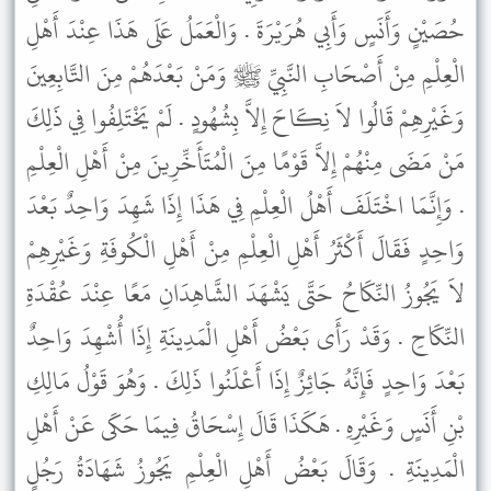
حُصَيْنٍ وَأَنَسٍ وَأَبِي هُرَيْرَةَ . وَالْعَمَلُ عَلَى هَذَا عِنْدَ أَهْلِ
الْعِلْمِ مِنْ أَصْحَابِ النَّبِيِّ ﷺ وَمَنْ بَعْدَهُمْ مِنَ التَّابِعِينَ
وَغَيْرِهِمْ قَالُوا لاَ نِكَاحَ إِلاَّ بِشُهُودٍ . لَمْ يَخْتَلِفُوا فِي ذَلِكَ
مَنْ مَضَى مِنْهُمْ إِلاَّ قَوْمًا مِنَ الْمُتَأَخِّرِينَ مِنْ أَهْلِ الْعِلْمِ
. وَإِنَّمَا اخْتَلَفَ أَهْلُ الْعِلْمِ فِي هَذَا إِذَا شَهِدَ وَاحِدٌ بَعْدَ
وَاحِدٍ فَقَالَ أَكْثَرُ أَهْلِ الْعِلْمِ مِنْ أَهْلِ الْكُوفَةِ وَغَيْرِهِمْ
لاَ يَجُوزُ النِّكَاحُ حَتَّى يَشْهَدَ الشَّاهِدَانِ مَعًا عِنْدَ عُقْدَةِ
النِّكَاحِ . وَقَدْ رَأَى بَعْضُ أَهْلِ الْمَدِينَةِ إِذَا أُشْهِدَ وَاحِدٌ
بَعْدَ وَاحِدٍ فَإِنَّهُ جَائِزٌ إِذَا أَعْلَنُوا ذَلِكَ . وَهُوَ قَوْلُ مَالِكِ
بْنِ أَنَسٍ وَغَيْرِهِ . هَكَذَا قَالَ إِسْحَاقُ فِيمَا حَكَى عَنْ أَهْلِ
الْمَدِينَةِ . وَقَالَ بَعْضُ أَهْلِ الْعِلْمِ يَجُوزُ شَهَادَةُ رَجُلٍ