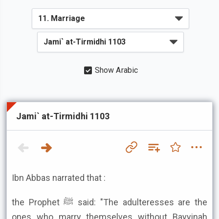
Show Arabic
Jami` at-Tirmidhi 1103
Ibn Abbas narrated that :
the Prophet ﷺ said: "The adulteresses are the
ones who marry themselves without Bayyinah