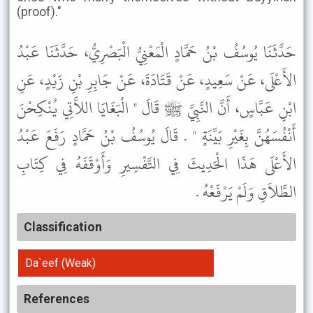
(proof)."
حَدَّثَنَا يُوسُفُ بْنُ حَمَّادٍ الْمَعْنِيُّ الْبَصْرِيُّ، حَدَّثَنَا عَبْدُ
الأَعْلَى، عَنْ سَعِيدٍ، عَنْ قَتَادَةَ، عَنْ جَابِرِ بْنِ زَيْدٍ، عَنِ
ابْنِ عَبَّاسٍ، أَنَّ النَّبِيَّ ﷺ قَالَ " الْبَغَايَا اللاَّتِي يُنْكِحْنَ
أَنْفُسَهُنَّ بِغَيْرِ بَيِّنَةٍ " . قَالَ يُوسُفُ بْنُ حَمَّادٍ رَفَعَ عَبْدُ
الأَعْلَى هَذَا الْحَدِيثَ فِي التَّفْسِيرِ وَأَوْقَفَهُ فِي كِتَابِ
الطَّلاَقِ وَلَمْ يَرْفَعْهُ .
Classification
Da`eef (Weak)
References