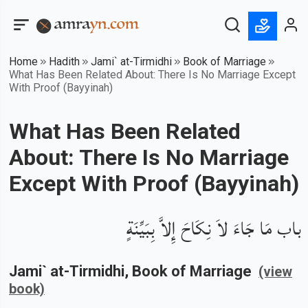
Home
Hadith
Jami` at-Tirmidhi
Book of Marriage
What Has Been Related About: There Is No Marriage Except
With Proof (Bayyinah)
What Has Been Related
About: There Is No Marriage
Except With Proof (Bayyinah)
باب مَا جَاءَ لاَ نِكَاحَ إِلاَّ بِبَيِّنَةٍ
Jami` at-Tirmidhi
, Book of
Marriage
(view
book)