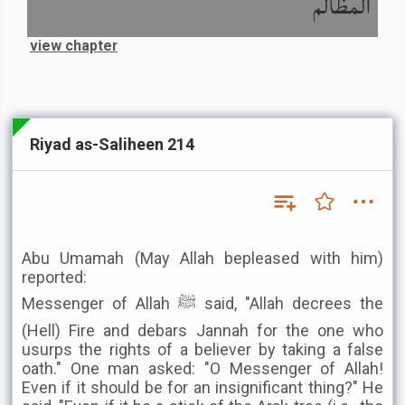
المظالم
view chapter
Riyad as-Saliheen 214
Abu Umamah (May Allah bepleased with him)
reported:
Messenger of Allah ﷺ said, "Allah decrees the
(Hell) Fire and debars Jannah for the one who
usurps the rights of a believer by taking a false
oath." One man asked: "O Messenger of Allah!
Even if it should be for an insignificant thing?" He