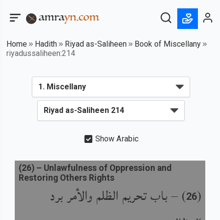
Home
Hadith
Riyad as-Saliheen
Book of Miscellany
riyadussaliheen:214
Show Arabic
(
26
) –
Unlawfulness of Oppression and
Restoring Others Rights
باب تحريم الظلم والأمر برد
) –
(
26