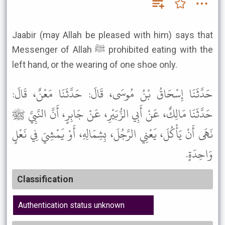
Jaabir (may Allah be pleased with him) says that
Messenger of Allah ﷺ prohibited eating with the
left hand, or the wearing of one shoe only.
حَدَّثَنَا إِسْحَاقُ بْنُ مُوسَى، قَالَ: حَدَّثَنَا مَعْنٌ، قَالَ:
حَدَّثَنَا مَالِكٌ، عَنْ أَبِي الزُّبَيْرِ، عَنْ جَابِرٍ، أَنَّ النَّبِيَّ ﷺ
نَهَى أَنْ يَأْكُلَ، يَعْنِي الرَّجُلَ، بِشِمَالِهِ، أَوْ يَمْشِيَ فِي نَعْلٍ
وَاحِدَةٍ.
Classification
Authentication status unknown