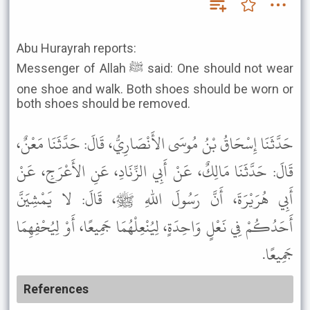
Abu Hurayrah reports:
Messenger of Allah ﷺ said: One should not wear
one shoe and walk. Both shoes should be worn or
both shoes should be removed.
حَدَّثَنَا إِسْحَاقُ بْنُ مُوسَى الأَنْصَارِيُّ، قَالَ: حَدَّثَنَا مَعْنٌ،
قَالَ: حَدَّثَنَا مَالِكٌ، عَنْ أَبِي الزِّنَادِ، عَنِ الأَعْرَجِ، عَنْ
أَبِي هُرَيْرَةَ، أَنَّ رَسُولَ اللهِ ﷺ، قَالَ: لا يَمْشِيَنَّ
أَحَدُكُمْ فِي نَعْلٍ وَاحِدَةٍ، لِيُنْعِلْهُمَا جَمِيعًا، أَوْ لِيُحْفِهِمَا
جَمِيعًا.
References