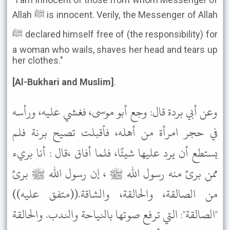
Allah ﷺ is innocent. Verily, the Messenger of Allah
ﷺ declared himself free of (the responsibility) for
a woman who wails, shaves her head and tears up
her clothes."
[Al-Bukhari and Muslim]
.
وعن أبي بردة قال: وجع أبو موسى، فغشي عليه، ورأسه
في حجر امرأة من أهله، فأقبلت تصيح برنة فلم
يستطع أن يرد عليها شيئًا، فلما أفاق ،قال : أنا بريء
ممن برئ منه رسول الله ﷺ ، إن رسول الله ﷺ برئ
من الصالقة، والحالقة، والشاقة.((متفق عليه))
"الصالقة": التي ترفع صوتها بالنياحة والندب. والحالقة