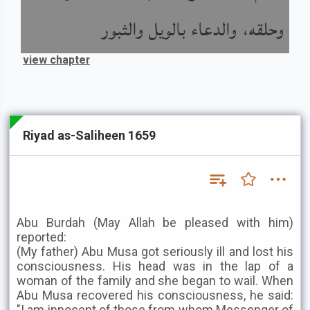
وحلقه، والدعاء بالويل والثبور
view chapter
Riyad as-Saliheen 1659
Abu Burdah (May Allah be pleased with him)
reported:
(My father) Abu Musa got seriously ill and lost his
consciousness. His head was in the lap of a
woman of the family and she began to wail. When
Abu Musa recovered his consciousness, he said:
"I am innocent of those from whom Messenger of