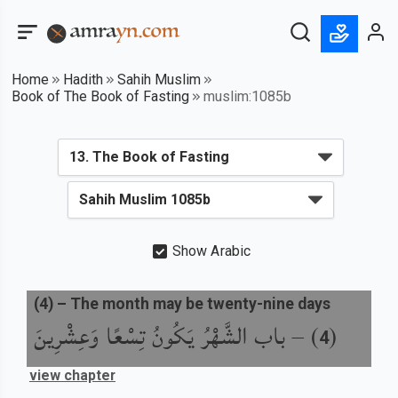
Home
Hadith
Sahih Muslim
Book of The Book of Fasting
muslim:1085b
Show Arabic
(
4
) –
The month may be twenty-nine days
باب الشَّهْرُ يَكُونُ تِسْعًا وَعِشْرِينَ
) –
(
4
view chapter