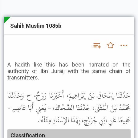
Sahih Muslim 1085b
A hadith like this has been narrated on the
authority of Ibn Juraij with the same chain of
transmitters.
حَدَّثَنَا إِسْحَاقُ بْنُ إِبْرَاهِيمَ، أَخْبَرَنَا رَوْحٌ، ح وَحَدَّثَنَا
مُحَمَّدُ بْنُ الْمُثَنَّى، حَدَّثَنَا الضَّحَّاكُ، - يَعْنِي أَبَا عَاصِمٍ -
جَمِيعًا عَنِ ابْنِ جُرَيْجٍ، بِهَذَا الإِسْنَادِ مِثْلَهُ .
Classification