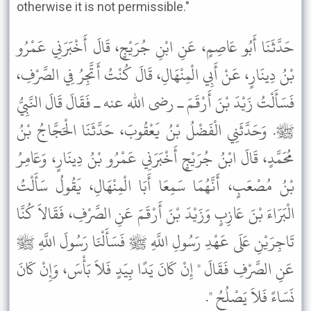
otherwise it is not permissible."
حَدَّثَنَا أَبُو عَاصِمٍ، عَنِ ابْنِ جُرَيْجٍ، قَالَ أَخْبَرَنِي عَمْرُو
بْنُ دِينَارٍ، عَنْ أَبِي الْمِنْهَالِ، قَالَ كُنْتُ أَتَّجِرُ فِي الصَّرْفِ،
فَسَأَلْتُ زَيْدَ بْنَ أَرْقَمَ ـ رضى الله عنه ـ فَقَالَ قَالَ النَّبِيُّ
ﷺ. وَحَدَّثَنِي الْفَضْلُ بْنُ يَعْقُوبَ، حَدَّثَنَا الْحَجَّاجُ بْنُ
مُحَمَّدٍ، قَالَ ابْنُ جُرَيْجٍ أَخْبَرَنِي عَمْرُو بْنُ دِينَارٍ، وَعَامِرُ
بْنُ مُصْعَبٍ، أَنَّهُمَا سَمِعَا أَبَا الْمِنْهَالِ، يَقُولُ سَأَلْتُ
الْبَرَاءَ بْنَ عَازِبٍ وَزَيْدَ بْنَ أَرْقَمَ عَنِ الصَّرْفِ، فَقَالاَ كُنَّا
تَاجِرَيْنِ عَلَى عَهْدِ رَسُولِ اللَّهِ ﷺ فَسَأَلْنَا رَسُولَ اللَّهِ ﷺ
عَنِ الصَّرْفِ فَقَالَ " إِنْ كَانَ يَدًا بِيَدٍ فَلاَ بَأْسَ، وَإِنْ كَانَ
نَسَاءً فَلاَ يَصْلُحُ ".