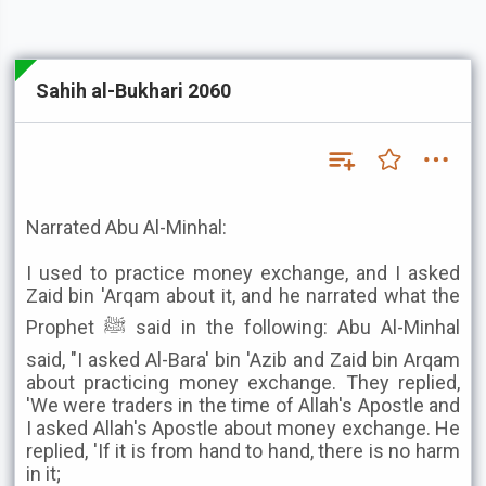
Sahih al-Bukhari 2060
Narrated Abu Al-Minhal:
I used to practice money exchange, and I asked
Zaid bin 'Arqam about it, and he narrated what the
Prophet ﷺ said in the following: Abu Al-Minhal
said, "I asked Al-Bara' bin 'Azib and Zaid bin Arqam
about practicing money exchange. They replied,
'We were traders in the time of Allah's Apostle and
I asked Allah's Apostle about money exchange. He
replied, 'If it is from hand to hand, there is no harm
in it;