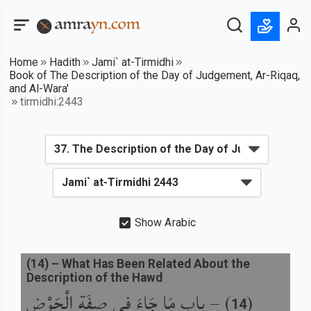
Home
Hadith
Jami` at-Tirmidhi
Book of The Description of the Day of Judgement, Ar-Riqaq,
and Al-Wara'
tirmidhi:2443
Show Arabic
(
14
) –
What Has Been Related About the
Description of the Hawd
باب مَا جَاءَ فِي صِفَةِ الْحَوْضِ
) –
(
14