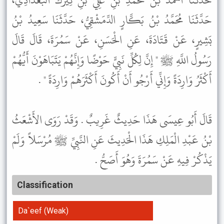
حَدَّثَنَا أَحْمَدُ بْنُ مُحَمَّدِ بْنِ عَلِيِّ بْنِ نِيزَكَ الْبَغْدَادِيُّ،
حَدَّثَنَا مُحَمَّدُ بْنُ بَكَّارٍ الدِّمَشْقِيُّ، حَدَّثَنَا سَعِيدُ بْنُ
بَشِيرٍ، عَنْ قَتَادَةَ، عَنِ الْحَسَنِ، عَنْ سَمُرَةَ، قَالَ قَالَ
رَسُولُ اللَّهِ ﷺ " إِنَّ لِكُلِّ نَبِيٍّ حَوْضًا وَإِنَّهُمْ يَتَبَاهَوْنَ أَيُّهُمْ
أَكْثَرُ وَارِدَةً وَإِنِّي أَرْجُو أَنْ أَكُونَ أَكْثَرَهُمْ وَارِدَةً " .
قَالَ أَبُو عِيسَى هَذَا حَدِيثٌ غَرِيبٌ . وَقَدْ رَوَى الأَشْعَثُ
بْنُ عَبْدِ الْمَلِكِ هَذَا الْحَدِيثَ عَنِ النَّبِيِّ ﷺ مُرْسَلاً وَلَمْ
يَذْكُرْ فِيهِ عَنْ سَمُرَةَ وَهُوَ أَصَحُّ .
Classification
Da`eef (Weak)