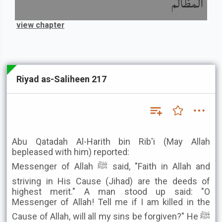
المظالم
view chapter
Riyad as-Saliheen 217
Abu Qatadah Al-Harith bin Rib'i (May Allah
bepleased with him) reported:
Messenger of Allah ﷺ said, "Faith in Allah and
striving in His Cause (Jihad) are the deeds of
highest merit." A man stood up said: "O
Messenger of Allah! Tell me if I am killed in the
Cause of Allah, will all my sins be forgiven?" He ﷺ