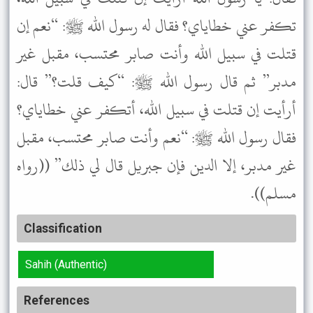
تكفر عني خطاياي؟ فقال له رسول الله ﷺ: “نعم إن
قتلت في سبيل الله وأنت صابر محتسب، مقبل غير
مدبر” ثم قال رسول الله ﷺ: “كيف قلت؟” قال:
أرأيت إن قتلت في سبيل الله، أتكفر عني خطاياي؟
فقال رسول الله ﷺ: “نعم وأنت صابر محتسب، مقبل
غير مدبر، إلا الدين فإن جبريل قال لي ذلك” ((رواه
مسلم)).
Classification
Sahih (Authentic)
References