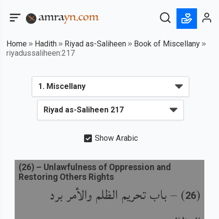
Home
Hadith
Riyad as-Saliheen
Book of Miscellany
riyadussaliheen:217
Show Arabic
(
26
) –
Unlawfulness of Oppression and
Restoring Others Rights
باب تحريم الظلم والأمر برد
) –
(
26