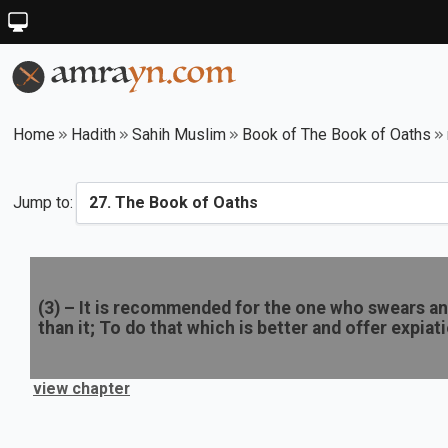
Home
Hadith
Sahih Muslim
Book of The Book of Oaths
Jump to:
(
3
) –
It is recommended for the one who swears an 
than it; To do that which is better and offer expiat
view chapter