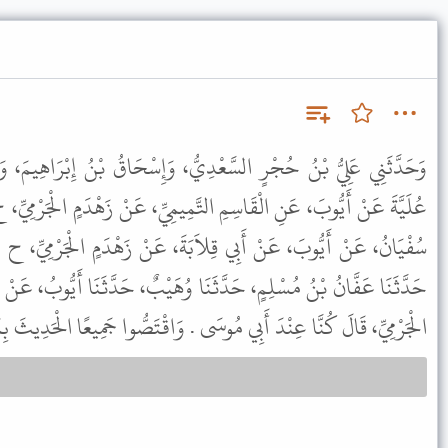
وَحَدَّثَنِي عَلِيُّ بْنُ حُجْرٍ السَّعْدِيُّ، وَإِسْحَاقُ بْنُ إِبْرَاهِيمَ، و
عُلَيَّةَ عَنْ أَيُّوبَ، عَنِ الْقَاسِمِ التَّمِيمِيِّ، عَنْ زَهْدَمٍ الْجَرْمِيِّ، ح
سُفْيَانُ، عَنْ أَيُّوبَ، عَنْ أَبِي قِلاَبَةَ، عَنْ زَهْدَمٍ الْجَرْمِيِّ، ح ،
حَدَّثَنَا عَفَّانُ بْنُ مُسْلِمٍ، حَدَّثَنَا وُهَيْبٌ، حَدَّثَنَا أَيُّوبُ، عَنْ أ
الْجَرْمِيِّ، قَالَ كُنَّا عِنْدَ أَبِي مُوسَى . وَاقْتَصُّوا جَمِيعًا الْحَدِيثَ  .