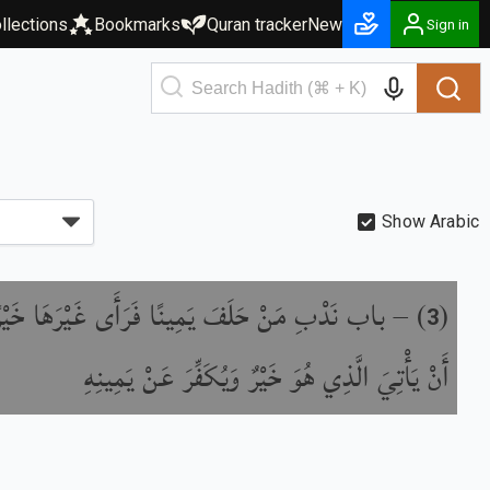
llections
Bookmarks
Quran tracker
New
Sign in
Show Arabic
باب نَدْبِ مَنْ حَلَفَ يَمِينًا فَرَأَى غَيْرَهَا خَيْرً
) –
(
3
أَنْ يَأْتِيَ الَّذِي هُوَ خَيْرٌ وَيُكَفِّرَ عَنْ يَمِينِهِ