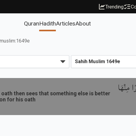
Trending
Co
Quran
Hadith
Articles
About
muslim:1649e
ا مِنْهَا
oath then sees that something else is better
ion for his oath