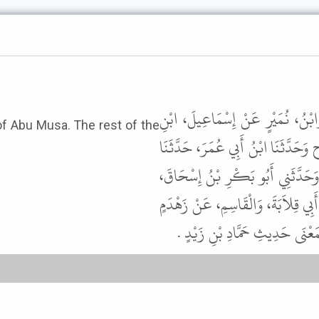
َابْنُ، نُمَيْرٍ عَنْ إِسْمَاعِيلَ، ابْنِ
f Abu Musa. The rest of the
 وَحَدَّثَنَا ابْنُ أَبِي عُمَرَ، حَدَّثَنَا
وَحَدَّثَنِي أَبُو بَكْرِ بْنُ إِسْحَاقَ
َبِي قِلاَبَةَ، وَالْقَاسِمِ، عَنْ زَهْدَمٍ
بِمَعْنَى حَدِيثِ حَمَّادِ بْنِ زَيْدٍ