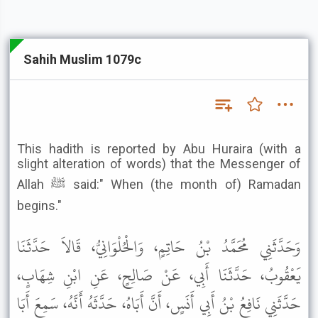
Sahih Muslim 1079c
This hadith is reported by Abu Huraira (with a
slight alteration of words) that the Messenger of
Allah ﷺ said:" When (the month of) Ramadan
begins."
وَحَدَّثَنِي مُحَمَّدُ بْنُ حَاتِمٍ، وَالْحُلْوَانِيُّ، قَالاَ حَدَّثَنَا
يَعْقُوبُ، حَدَّثَنَا أَبِي، عَنْ صَالِحٍ، عَنِ ابْنِ شِهَابٍ،
حَدَّثَنِي نَافِعُ بْنُ أَبِي أَنَسٍ، أَنَّ أَبَاهُ، حَدَّثَهُ أَنَّهُ، سَمِعَ أَبَا