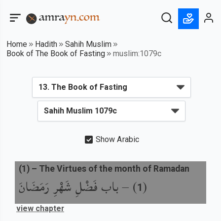
Home
Hadith
Sahih Muslim
Book of The Book of Fasting
muslim:1079c
Show Arabic
(
1
) –
The Virtues of the month of Ramadan
باب فَضْلِ شَهْرِ رَمَضَانَ
) –
(
1
view chapter