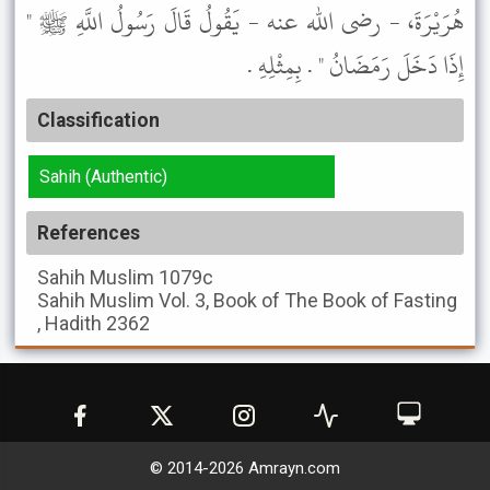
هُرَيْرَةَ، - رضى الله عنه - يَقُولُ قَالَ رَسُولُ اللَّهِ ﷺ "
إِذَا دَخَلَ رَمَضَانُ " . بِمِثْلِهِ .
Classification
Sahih (Authentic)
References
Sahih Muslim
1079c
Sahih Muslim
Vol. 3, Book of The Book of Fasting
, Hadith 2362
© 2014-
2026
Amrayn.com