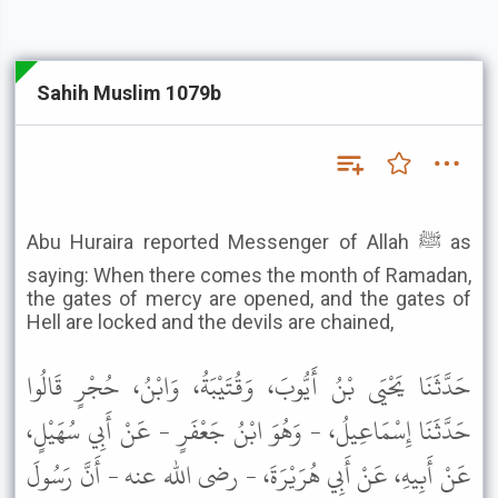
Sahih Muslim 1079b
Abu Huraira reported Messenger of Allah ﷺ as
saying: When there comes the month of Ramadan,
the gates of mercy are opened, and the gates of
Hell are locked and the devils are chained,
حَدَّثَنَا يَحْيَى بْنُ أَيُّوبَ، وَقُتَيْبَةُ، وَابْنُ، حُجْرٍ قَالُوا
حَدَّثَنَا إِسْمَاعِيلُ، - وَهُوَ ابْنُ جَعْفَرٍ - عَنْ أَبِي سُهَيْلٍ،
عَنْ أَبِيهِ، عَنْ أَبِي هُرَيْرَةَ، - رضى الله عنه - أَنَّ رَسُولَ