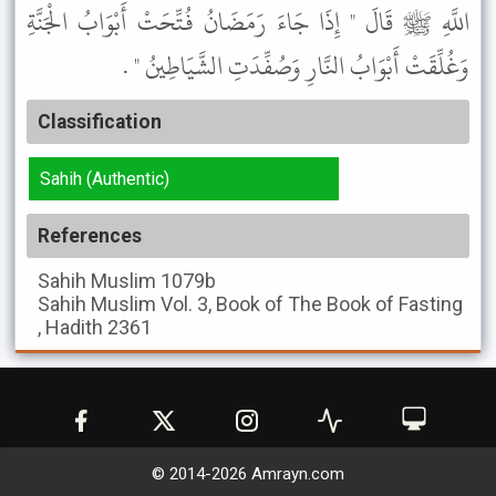
اللَّهِ ﷺ قَالَ " إِذَا جَاءَ رَمَضَانُ فُتِّحَتْ أَبْوَابُ الْجَنَّةِ
وَغُلِّقَتْ أَبْوَابُ النَّارِ وَصُفِّدَتِ الشَّيَاطِينُ " .
Classification
Sahih (Authentic)
References
Sahih Muslim
1079b
Sahih Muslim
Vol. 3, Book of The Book of Fasting
, Hadith 2361
© 2014-
2026
Amrayn.com