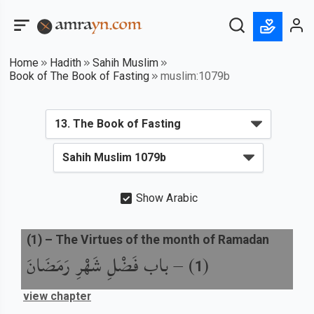
Home
Hadith
Sahih Muslim
Book of The Book of Fasting
muslim:1079b
Show Arabic
(
1
) –
The Virtues of the month of Ramadan
باب فَضْلِ شَهْرِ رَمَضَانَ
) –
(
1
view chapter