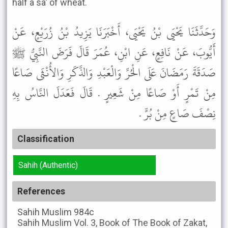
half a sa' of wheat.
وَحَدَّثَنَا يَحْيَى بْنُ يَحْيَى، أَخْبَرَنَا يَزِيدُ بْنُ زُرَيْعٍ، عَنْ
أَيُّوبَ، عَنْ نَافِعٍ، عَنِ ابْنِ، عُمَرَ قَالَ فَرَضَ النَّبِيُّ ﷺ
صَدَقَةَ رَمَضَانَ عَلَى الْحُرِّ وَالْعَبْدِ وَالذَّكَرِ وَالأُنْثَى صَاعًا
مِنْ تَمْرٍ أَوْ صَاعًا مِنْ شَعِيرٍ . قَالَ فَعَدَلَ النَّاسُ بِهِ
نِصْفَ صَاعٍ مِنْ بُرٍّ .
Classification
Sahih (Authentic)
References
Sahih Muslim
984c
Sahih Muslim
Vol. 3, Book of The Book of Zakat,