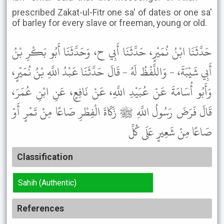
prescribed Zakat-ul-Fitr one sa' of dates or one sa'
of barley for every slave or freeman, young or old.
حَدَّثَنَا ابْنُ نُمَيْرٍ، حَدَّثَنَا أَبِي ح، وَحَدَّثَنَا أَبُو بَكْرِ بْنُ
أَبِي شَيْبَةَ، - وَاللَّفْظُ لَهُ - قَالَ حَدَّثَنَا عَبْدُ اللَّهِ بْنُ نُمَيْرٍ،
وَأَبُو أُسَامَةَ عَنْ عُبَيْدِ اللَّهِ، عَنْ نَافِعٍ، عَنِ ابْنِ عُمَرَ،
قَالَ فَرَضَ رَسُولُ اللَّهِ ﷺ زَكَاةَ الْفِطْرِ صَاعًا مِنْ تَمْرٍ أَوْ
صَاعًا مِنْ شَعِيرٍ عَلَى كُلِّ
Classification
Sahih (Authentic)
References