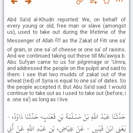
Abd Sa'id al-Khudri reported: We, on behalf of
every young or old, free man or slave (amongst
us), used to take out during the lifetime of the
Messenger of Allah ﷺ as the Zakat of Fitr one sa'
of grain, or one sa' of cheese or one sa' of raisins.
And we continued taking out these till Mu'awiya b.
Abu Sufyan came to us for pilgrimage or 'Umra,
and addressed the people on the pulpit and said to
them: I see that two mudds of zakat out of the
wheat (red) of Syria is equal to one sa' of dates. So
the people accepted it. But Abu Sa'id said: I would
continue to take out as I used to take out (before, i
e. one sa') as long as I live.
حَدَّثَنَا عَبْدُ اللَّهِ بْنُ مَسْلَمَةَ بْنِ قَعْنَبٍ، حَدَّثَنَا دَاوُدُ، -
يَعْنِي ابْنَ قَيْسٍ - عَنْ عِيَاضِ، بْنِ عَبْدِ اللَّهِ عَنْ أَبِي