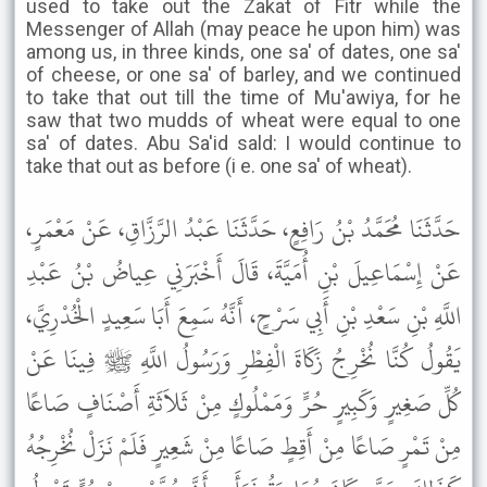
used to take out the Zakat of Fitr while the
Messenger of Allah (may peace he upon him) was
among us, in three kinds, one sa' of dates, one sa'
of cheese, or one sa' of barley, and we continued
to take that out till the time of Mu'awiya, for he
saw that two mudds of wheat were equal to one
sa' of dates. Abu Sa'id sald: I would continue to
take that out as before (i e. one sa' of wheat).
حَدَّثَنَا مُحَمَّدُ بْنُ رَافِعٍ، حَدَّثَنَا عَبْدُ الرَّزَّاقِ، عَنْ مَعْمَرٍ،
عَنْ إِسْمَاعِيلَ بْنِ أُمَيَّةَ، قَالَ أَخْبَرَنِي عِياضُ بْنُ عَبْدِ
اللَّهِ بْنِ سَعْدِ بْنِ أَبِي سَرْحٍ، أَنَّهُ سَمِعَ أَبَا سَعِيدٍ الْخُدْرِيَّ،
يَقُولُ كُنَّا نُخْرِجُ زَكَاةَ الْفِطْرِ وَرَسُولُ اللَّهِ ﷺ فِينَا عَنْ
كُلِّ صَغِيرٍ وَكَبِيرٍ حُرٍّ وَمَمْلُوكٍ مِنْ ثَلاَثَةِ أَصْنَافٍ صَاعًا
مِنْ تَمْرٍ صَاعًا مِنْ أَقِطٍ صَاعًا مِنْ شَعِيرٍ فَلَمْ نَزَلْ نُخْرِجُهُ