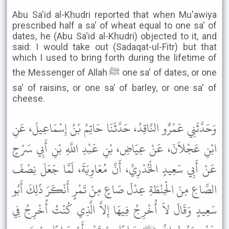
Abu Sa'id al-Khudri reported that when Mu'awiya
prescribed half a sa' of wheat equal to one sa' of
dates, he (Abu Sa'id al-Khudri) objected to it, and
said: I would take out (Sadaqat-ul-Fitr) but that
which I used to bring forth during the lifetime of
the Messenger of Allah ﷺ one sa' of dates, or one
sa' of raisins, or one sa' of barley, or one sa' of
cheese.
وَحَدَّثَنِي عَمْرٌو النَّاقِدُ، حَدَّثَنَا حَاتِمُ بْنُ إِسْمَاعِيلَ، عَنِ
ابْنِ عَجْلاَنَ، عَنْ عِيَاضِ، بْنِ عَبْدِ اللَّهِ بْنِ أَبِي سَرْحٍ
عَنْ أَبِي سَعِيدٍ الْخُدْرِيِّ، أَنَّ مُعَاوِيَةَ، لَمَّا جَعَلَ نِصْفَ
الصَّاعِ مِنَ الْحِنْطَةِ عِدْلَ صَاعٍ مِنْ تَمْرٍ أَنْكَرَ ذَلِكَ أَبُو
سَعِيدٍ وَقَالَ لاَ أُخْرِجُ فِيهَا إِلاَّ الَّذِي كُنْتُ أُخْرِجُ فِي