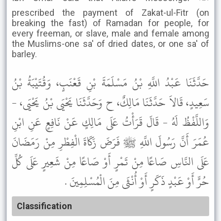
prescribed the payment of Zakat-ul-Fitr (on
breaking the fast) of Ramadan for people, for
every freeman, or slave, male and female among
the Muslims-one sa' of dried dates, or one sa' of
barley.
حَدَّثَنَا عَبْدُ اللَّهِ بْنُ مَسْلَمَةَ بْنِ قَعْنَبٍ، وَقُتَيْبَةُ بْنُ
سَعِيدٍ، قَالاَ حَدَّثَنَا مَالِكٌ، ح وَحَدَّثَنَا يَحْيَى بْنُ يَحْيَى، -
وَاللَّفْظُ لَهُ - قَالَ قَرَأْتُ عَلَى مَالِكٍ عَنْ نَافِعٍ عَنِ ابْنِ
عُمَرَ أَنَّ رَسُولَ اللَّهِ ﷺ فَرَضَ زَكَاةَ الْفِطْرِ مِنْ رَمَضَانَ
عَلَى النَّاسِ صَاعًا مِنْ تَمْرٍ أَوْ صَاعًا مِنْ شَعِيرٍ عَلَى كُلِّ
حُرٍّ أَوْ عَبْدٍ ذَكَرٍ أَوْ أُنْثَى مِنَ الْمُسْلِمِينَ .
Classification