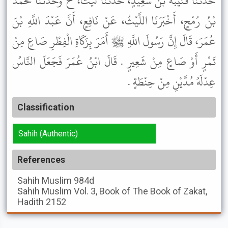
حَدَّثَنَا قُتَيْبَةُ بْنُ سَعِيدٍ، حَدَّثَنَا لَيْثٌ، ح وَحَدَّثَنَا مُحَمَّدُ
بْنُ رُمْحٍ، أَخْبَرَنَا اللَّيْثُ، عَنْ نَافِعٍ، أَنَّ عَبْدَ اللَّهِ بْنَ
عُمَرَ، قَالَ إِنَّ رَسُولَ اللَّهِ ﷺ أَمَرَ بِزَكَاةِ الْفِطْرِ صَاعٍ مِنْ
تَمْرٍ أَوْ صَاعٍ مِنْ شَعِيرٍ . قَالَ ابْنُ عُمَرَ فَجَعَلَ النَّاسُ
عِدْلَهُ مُدَّيْنِ مِنْ حِنْطَةٍ .
Classification
Sahih (Authentic)
References
Sahih Muslim
984d
Sahih Muslim
Vol. 3, Book of The Book of Zakat,
Hadith 2152