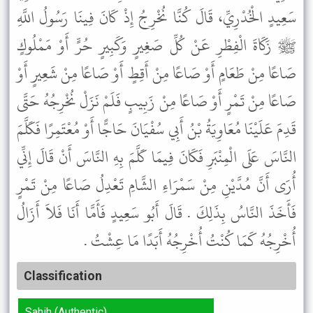
سَعِيدٍ الْخُدْرِيِّ، قَالَ كُنَّا نُخْرِجُ إِذْ كَانَ فِينَا رَسُولُ اللَّهِ
ﷺ زَكَاةَ الْفِطْرِ عَنْ كُلِّ صَغِيرٍ وَكَبِيرٍ حُرٍّ أَوْ مَمْلُوكٍ
صَاعًا مِنْ طَعَامٍ أَوْ صَاعًا مِنْ أَقِطٍ أَوْ صَاعًا مِنْ شَعِيرٍ أَوْ
صَاعًا مِنْ تَمْرٍ أَوْ صَاعًا مِنْ زَبِيبٍ فَلَمْ نَزَلْ نُخْرِجُهُ حَتَّى
قَدِمَ عَلَيْنَا مُعَاوِيَةُ بْنُ أَبِي سُفْيَانَ حَاجًّا أَوْ مُعْتَمِرًا فَكَلَّمَ
النَّاسَ عَلَى الْمِنْبَرِ فَكَانَ فِيمَا كَلَّمَ بِهِ النَّاسَ أَنْ قَالَ إِنِّي
أُرَى أَنَّ مُدَّيْنِ مِنْ سَمْرَاءِ الشَّامِ تَعْدِلُ صَاعًا مِنْ تَمْرٍ
فَأَخَذَ النَّاسُ بِذَلِكَ . قَالَ أَبُو سَعِيدٍ فَأَمَّا أَنَا فَلاَ أَزَالُ
أُخْرِجُهُ كَمَا كُنْتُ أُخْرِجُهُ أَبَدًا مَا عِشْتُ .
Classification
Sahih (Authentic)