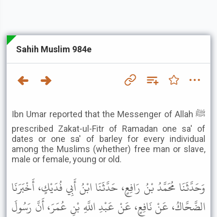
Sahih Muslim 984e
Ibn Umar reported that the Messenger of Allah ﷺ
prescribed Zakat-ul-Fitr of Ramadan one sa' of
dates or one sa' of barley for every individual
among the Muslims (whether) free man or slave,
male or female, young or old.
وَحَدَّثَنَا مُحَمَّدُ بْنُ رَافِعٍ، حَدَّثَنَا ابْنُ أَبِي فُدَيْكٍ، أَخْبَرَنَا
الضَّحَّاكُ، عَنْ نَافِعٍ، عَنْ عَبْدِ اللَّهِ بْنِ عُمَرَ، أَنَّ رَسُولَ