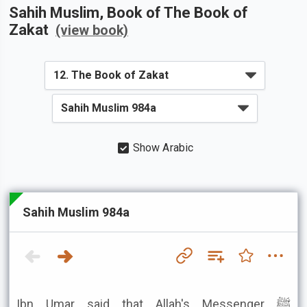
Sahih Muslim
, Book of
The Book of
Zakat
(view book)
Show Arabic
Sahih Muslim 984a
Ibn Umar said that Allah's Messenger ﷺ