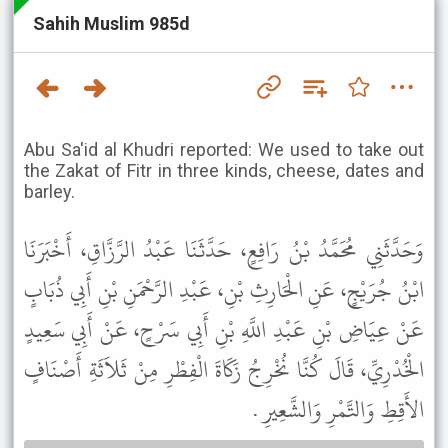
Sahih Muslim 985d
Abu Sa'id al Khudri reported: We used to take out
the Zakat of Fitr in three kinds, cheese, dates and
barley.
وَحَدَّثَنِي مُحَمَّدُ بْنُ رَافِعٍ، حَدَّثَنَا عَبْدُ الرَّزَّاقِ، أَخْبَرَنَا
ابْنُ جُرَيْجٍ، عَنِ الْحَارِثِ بْنِ، عَبْدِ الرَّحْمَنِ بْنِ أَبِي ذُبَابٍ
عَنْ عِيَاضِ بْنِ عَبْدِ اللَّهِ بْنِ أَبِي سَرْحٍ، عَنْ أَبِي سَعِيدٍ
الْخُدْرِيِّ، قَالَ كُنَّا نُخْرِجُ زَكَاةَ الْفِطْرِ مِنْ ثَلاَثَةِ أَصْنَافٍ
الأَقِطِ وَالتَّمْرِ وَالشَّعِيرِ .