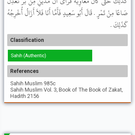
كَذَلِكَ حَتَّى كَانَ مُعَاوِيَةُ فَرَأَى أَنَّ مُدَّيْنِ مِنْ بُرٍّ تَعْدِلُ
صَاعًا مِنْ تَمْرٍ . قَالَ أَبُو سَعِيدٍ فَأَمَّا أَنَا فَلاَ أَزَالُ أُخْرِجُهُ
كَذَلِكَ .
Classification
Sahih (Authentic)
References
Sahih Muslim
985c
Sahih Muslim
Vol. 3, Book of The Book of Zakat,
Hadith 2156