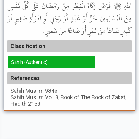
اللَّهِ ﷺ فَرَضَ زَكَاةَ الْفِطْرِ مِنْ رَمَضَانَ عَلَى كُلِّ نَفْسٍ
مِنَ الْمُسْلِمِينَ حُرٍّ أَوْ عَبْدٍ أَوْ رَجُلٍ أَوِ امْرَأَةٍ صَغِيرٍ أَوْ
كَبِيرٍ صَاعًا مِنْ تَمْرٍ أَوْ صَاعًا مِنْ شَعِيرٍ .
Classification
Sahih (Authentic)
References
Sahih Muslim
984e
Sahih Muslim
Vol. 3, Book of The Book of Zakat,
Hadith 2153