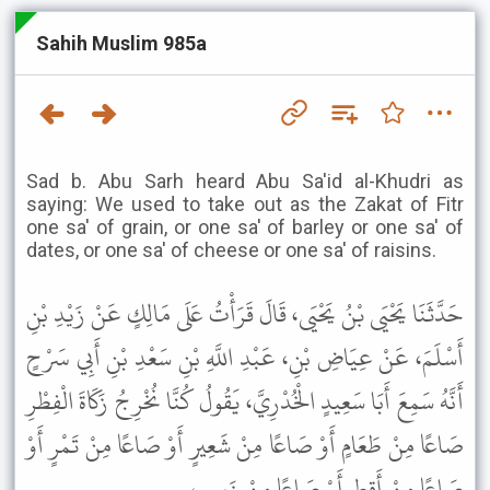
Sahih Muslim 985a
Sad b. Abu Sarh heard Abu Sa'id al-Khudri as
saying: We used to take out as the Zakat of Fitr
one sa' of grain, or one sa' of barley or one sa' of
dates, or one sa' of cheese or one sa' of raisins.
حَدَّثَنَا يَحْيَى بْنُ يَحْيَى، قَالَ قَرَأْتُ عَلَى مَالِكٍ عَنْ زَيْدِ بْنِ
أَسْلَمَ، عَنْ عِيَاضِ بْنِ، عَبْدِ اللَّهِ بْنِ سَعْدِ بْنِ أَبِي سَرْحٍ
أَنَّهُ سَمِعَ أَبَا سَعِيدٍ الْخُدْرِيَّ، يَقُولُ كُنَّا نُخْرِجُ زَكَاةَ الْفِطْرِ
صَاعًا مِنْ طَعَامٍ أَوْ صَاعًا مِنْ شَعِيرٍ أَوْ صَاعًا مِنْ تَمْرٍ أَوْ
صَاعًا مِنْ أَقِطٍ أَوْ صَاعًا مِنْ زَبِيبٍ .