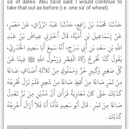
sa' of dates. Abu Sa'id sald: I would continue to
take that out as before (i e. one sa' of wheat).
حَدَّثَنَا مُحَمَّدُ بْنُ رَافِعٍ، حَدَّثَنَا عَبْدُ الرَّزَّاقِ، عَنْ مَعْمَرٍ،
عَنْ إِسْمَاعِيلَ بْنِ أُمَيَّةَ، قَالَ أَخْبَرَنِي عِياضُ بْنُ عَبْدِ
اللَّهِ بْنِ سَعْدِ بْنِ أَبِي سَرْحٍ، أَنَّهُ سَمِعَ أَبَا سَعِيدٍ الْخُدْرِيَّ،
يَقُولُ كُنَّا نُخْرِجُ زَكَاةَ الْفِطْرِ وَرَسُولُ اللَّهِ ﷺ فِينَا عَنْ
كُلِّ صَغِيرٍ وَكَبِيرٍ حُرٍّ وَمَمْلُوكٍ مِنْ ثَلاَثَةِ أَصْنَافٍ صَاعًا
مِنْ تَمْرٍ صَاعًا مِنْ أَقِطٍ صَاعًا مِنْ شَعِيرٍ فَلَمْ نَزَلْ نُخْرِجُهُ
كَذَلِكَ حَتَّى كَانَ مُعَاوِيَةُ فَرَأَى أَنَّ مُدَّيْنِ مِنْ بُرٍّ تَعْدِلُ
صَاعًا مِنْ تَمْرٍ . قَالَ أَبُو سَعِيدٍ فَأَمَّا أَنَا فَلاَ أَزَالُ أُخْرِجُهُ
كَذَلِكَ .