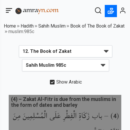
Home
Hadith
Sahih Muslim
Book of The Book of Zakat
muslim:985c
Show Arabic
(
4
) –
Zakat Al-Fitr is due from the muslims in
the form of dates and barley
باب زَكَاةِ الْفِطْرِ عَلَى الْمُسْلِمِينَ مِنَ
) –
(
4