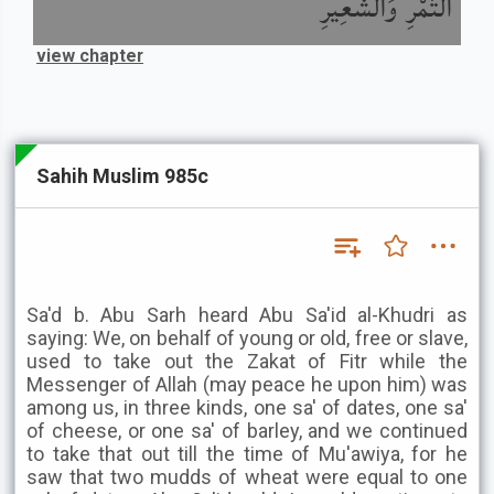
التَّمْرِ وَالشَّعِيرِ
view chapter
Sahih Muslim 985c
Sa'd b. Abu Sarh heard Abu Sa'id al-Khudri as
saying: We, on behalf of young or old, free or slave,
used to take out the Zakat of Fitr while the
Messenger of Allah (may peace he upon him) was
among us, in three kinds, one sa' of dates, one sa'
of cheese, or one sa' of barley, and we continued
to take that out till the time of Mu'awiya, for he
saw that two mudds of wheat were equal to one