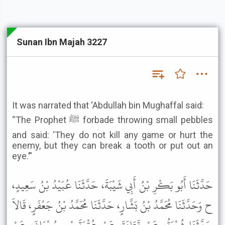
Sunan Ibn Majah 3227
It was narrated that ‘Abdullah bin Mughaffal said:
“The Prophet ﷺ forbade throwing small pebbles
and said: ‘They do not kill any game or hurt the
enemy, but they can break a tooth or put out an
eye.’”
حَدَّثَنَا أَبُو بَكْرِ بْنُ أَبِي شَيْبَةَ، حَدَّثَنَا عُبَيْدُ بْنُ سَعِيدٍ،
ح وَحَدَّثَنَا مُحَمَّدُ بْنُ بَشَّارٍ، حَدَّثَنَا مُحَمَّدُ بْنُ جَعْفَرٍ، قَالاَ