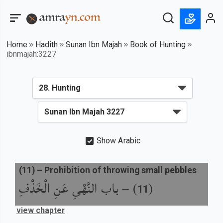
Home
Hadith
Sunan Ibn Majah
Book of Hunting
ibnmajah:3227
Show Arabic
(
11
) –
Prohibition of throwing small pebbles
باب النَّهْىِ عَنِ الْخَذْفِ
) –
(
11
view chapter