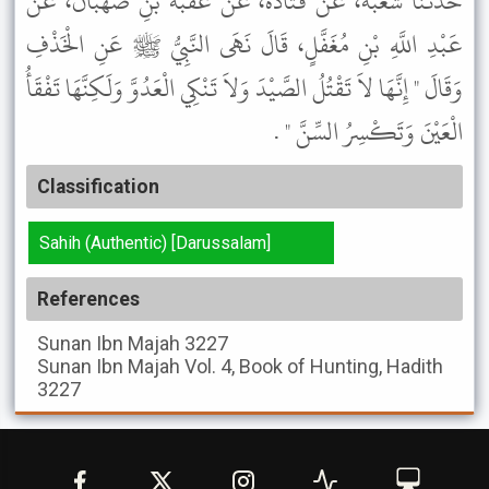
حَدَّثَنَا شُعْبَةُ، عَنْ قَتَادَةَ، عَنْ عُقْبَةَ بْنِ صُهْبَانَ، عَنْ
عَبْدِ اللَّهِ بْنِ مُغَفَّلٍ، قَالَ نَهَى النَّبِيُّ ﷺ عَنِ الْخَذْفِ
وَقَالَ " إِنَّهَا لاَ تَقْتُلُ الصَّيْدَ وَلاَ تَنْكِي الْعَدُوَّ وَلَكِنَّهَا تَفْقَأُ
الْعَيْنَ وَتَكْسِرُ السِّنَّ " .
Classification
Sahih (Authentic) [Darussalam]
References
Sunan Ibn Majah
3227
Sunan Ibn Majah
Vol. 4, Book of Hunting, Hadith
3227