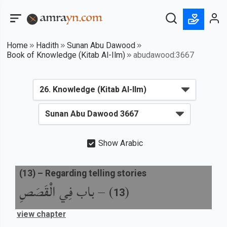
Home
Hadith
Sunan Abu Dawood
Book of Knowledge (Kitab Al-Ilm)
abudawood:3667
Show Arabic
(
13
) –
Regarding telling stories
باب فِي الْقَصَصِ
) –
(
13
view chapter