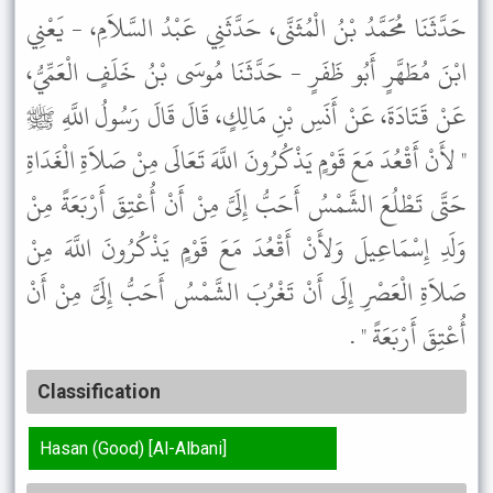
حَدَّثَنَا مُحَمَّدُ بْنُ الْمُثَنَّى، حَدَّثَنِي عَبْدُ السَّلاَمِ، - يَعْنِي
ابْنَ مُطَهَّرٍ أَبُو ظَفَرٍ - حَدَّثَنَا مُوسَى بْنُ خَلَفٍ الْعَمِّيُّ،
عَنْ قَتَادَةَ، عَنْ أَنَسِ بْنِ مَالِكٍ، قَالَ قَالَ رَسُولُ اللَّهِ ﷺ
" لأَنْ أَقْعُدَ مَعَ قَوْمٍ يَذْكُرُونَ اللَّهَ تَعَالَى مِنْ صَلاَةِ الْغَدَاةِ
حَتَّى تَطْلُعَ الشَّمْسُ أَحَبُّ إِلَىَّ مِنْ أَنْ أُعْتِقَ أَرْبَعَةً مِنْ
وَلَدِ إِسْمَاعِيلَ وَلأَنْ أَقْعُدَ مَعَ قَوْمٍ يَذْكُرُونَ اللَّهَ مِنْ
صَلاَةِ الْعَصْرِ إِلَى أَنْ تَغْرُبَ الشَّمْسُ أَحَبُّ إِلَىَّ مِنْ أَنْ
أُعْتِقَ أَرْبَعَةً " .
Classification
Hasan (Good) [Al-Albani]