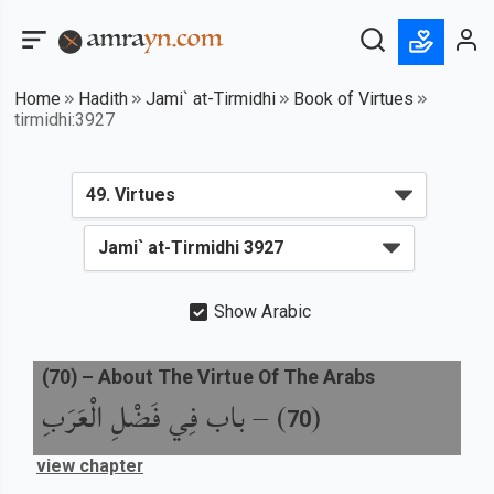
Home
Hadith
Jami` at-Tirmidhi
Book of Virtues
tirmidhi:3927
Show Arabic
(
70
) –
About The Virtue Of The Arabs
باب فِي فَضْلِ الْعَرَبِ
) –
(
70
view chapter