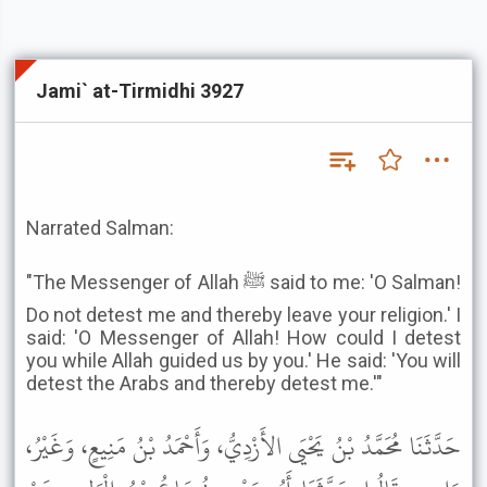
Jami` at-Tirmidhi 3927
Narrated Salman:
"The Messenger of Allah ﷺ said to me: 'O Salman!
Do not detest me and thereby leave your religion.' I
said: 'O Messenger of Allah! How could I detest
you while Allah guided us by you.' He said: 'You will
detest the Arabs and thereby detest me.'"
حَدَّثَنَا مُحَمَّدُ بْنُ يَحْيَى الأَزْدِيُّ، وَأَحْمَدُ بْنُ مَنِيعٍ، وَغَيْرُ،