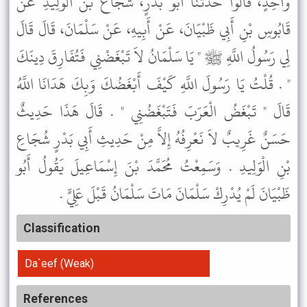
وَاحِدٍ، قَالُوا حَدَّثَنَا أَبُو بَدْرٍ، شُجَاعُ بْنُ الْوَلِيدِ عَنْ
قَابُوسِ بْنِ أَبِي ظَبْيَانَ، عَنْ أَبِيهِ، عَنْ سَلْمَانَ، قَالَ قَالَ
لِي رَسُولُ اللَّهِ ﷺ " يَا سَلْمَانُ لاَ تَبْغَضْنِي فَتُفَارِقَ دِينَكَ
" . قُلْتُ يَا رَسُولَ اللَّهِ كَيْفَ أَبْغَضُكَ وَبِكَ هَدَانَا اللَّهُ
قَالَ " تَبْغَضُ الْعَرَبَ فَتَبْغَضُنِي " . قَالَ هَذَا حَدِيثٌ
حَسَنٌ غَرِيبٌ لاَ نَعْرِفُهُ إِلاَّ مِنْ حَدِيثِ أَبِي بَدْرٍ شُجَاعِ
بْنِ الْوَلِيدِ . وَسَمِعْتُ مُحَمَّدَ بْنَ إِسْمَاعِيلَ يَقُولُ أَبُو
ظَبْيَانَ لَمْ يُدْرِكْ سَلْمَانَ مَاتَ سَلْمَانُ قَبْلَ عَلِيٍّ .
Classification
Da`eef (Weak)
References