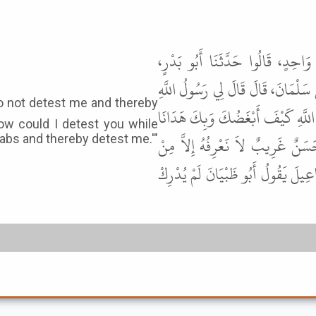
، وَاحِدٍ، قَالُوا حَدَّثَنَا أَبُو بَدْرٍ
َلْمَانَ، قَالَ قَالَ لِي رَسُولُ اللَّهِ
للَّهِ كَيْفَ أَبْغَضُكَ وَبِكَ هَدَانَا
How could I detest you while
سَنٌ غَرِيبٌ لاَ نَعْرِفُهُ إِلاَّ مِنْ
Arabs and thereby detest me.'"
ِيلَ يَقُولُ أَبُو ظَبْيَانَ لَمْ يُدْرِكْ