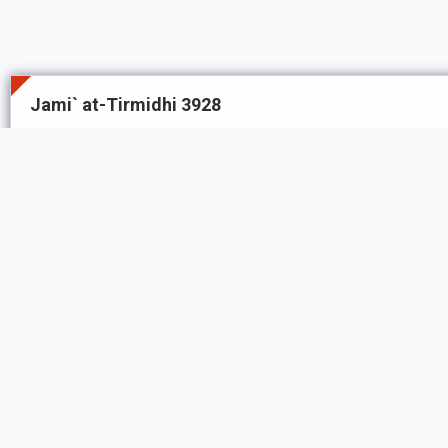
Jami` at-Tirmidhi 3928
Narrated 'Uthman bin 'Affan:
that the Messenger of Allah ﷺ said: "Whoever cheats the Arabs, he will not be
included in my intercession, and my love shall not rea
Classification