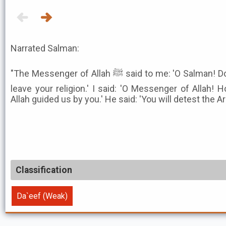
Narrated Salman:
"The Messenger of Allah ﷺ said to me: 'O Salman! Do not detest me and thereby
leave your religion.' I said: 'O Messenger of Allah! 
Allah guided us by you.' He said: 'You will detest the 
Classification
Da`eef (Weak)