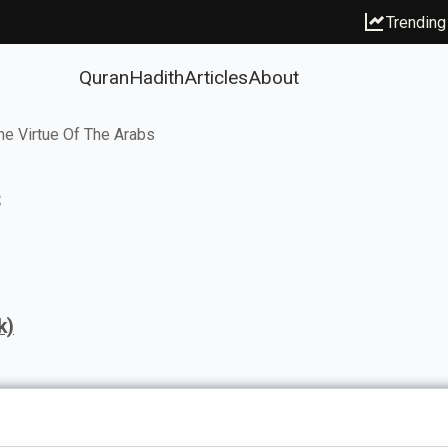
Trending
Quran
Hadith
Articles
About
he Virtue Of The Arabs
s
k)