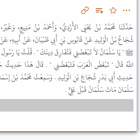
حَدَّثَنَا مُحَمَّدُ بْنُ يَحْيَى الأَزْدِيُّ، وَأَحْمَدُ بْنُ مَنِيعٍ، وَغَيْرُ،
شُجَاعُ بْنُ الْوَلِيدِ عَنْ قَابُوسِ بْنِ أَبِي ظَبْيَانَ، عَنْ أَبِيهِ، عَنْ س
ﷺ " يَا سَلْمَانُ لاَ تَبْغَضْنِي فَتُفَارِقَ دِينَكَ " . قُلْتُ يَا رَسُولَ ا
اللَّهُ قَالَ " تَبْغَضُ الْعَرَبَ فَتَبْغَضُنِي " . قَالَ هَذَا حَدِيثٌ حَ
حَدِيثِ أَبِي بَدْرٍ شُجَاعِ بْنِ الْوَلِيدِ . وَسَمِعْتُ مُحَمَّدَ بْنَ إِسْمَاع
سَلْمَانَ مَاتَ سَلْمَانُ قَبْلَ عَلِيٍّ .