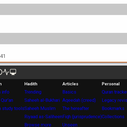
941
n
Hadith
Articles
Personal
 info
Trending
Basics
Quran tracke
 Qur'an
Saheeh al-Bukhari
Aqeedah (creed)
Legacy revi
 study tools
Saheeh Muslim
The hereafter
Bookmarks
Riyaad as-Saliheen
Fiqh (jurisprudence)
Collections
Browse more
Unseen