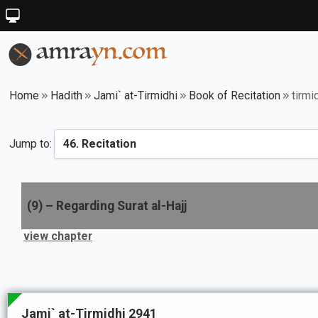
Home
Hadith
Jami` at-Tirmidhi
Book of Recitation
tirmi
Jump to:
(
9
) –
Regarding Surat al-Hajj
view chapter
Jami` at-Tirmidhi 2941