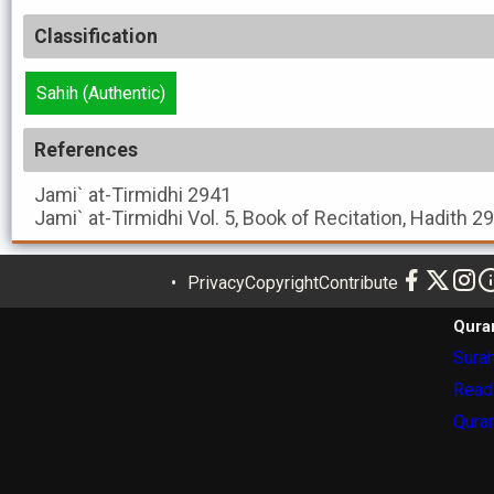
Classification
Sahih (Authentic)
References
Jami` at-Tirmidhi
2941
Jami` at-Tirmidhi
Vol. 5, Book of Recitation, Hadith 2
Privacy
Copyright
Contribute
Qura
Surah
Read
Quran