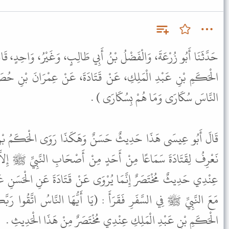
حَدَّثَنَا أَبُو زُرْعَةَ، وَالْفَضْلُ بْنُ أَبِي طَالِبٍ، وَغَيْرُ، وَاحِدٍ، قَال
الْحَكَمِ بْنِ عَبْدِ الْمَلِكِ، عَنْ قَتَادَةَ، عَنْ عِمْرَانَ بْنِ حُصَيْ
النَّاسَ سُكَارَى وَمَا هُمْ بِسُكَارَى ) .
قَالَ أَبُو عِيسَى هَذَا حَدِيثٌ حَسَنٌ وَهَكَذَا رَوَى الْحَكَمُ بْنُ عَ
نَعْرِفُ لِقَتَادَةَ سَمَاعًا مِنْ أَحَدٍ مِنْ أَصْحَابِ النَّبِيِّ ﷺ إِلاَّ 
عِنْدِي حَدِيثٌ مُخْتَصَرٌ إِنَّمَا يُرْوَى عَنْ قَتَادَةَ عَنِ الْحَسَنِ عَ
مَعَ النَّبِيِّ ﷺ فِي السَّفَرِ فَقَرَأَ : (يَا أَيُّهَا النَّاسُ اتَّقُوا رَ
الْحَكَمِ بْنِ عَبْدِ الْمَلِكِ عِنْدِي مُخْتَصَرٌ مِنْ هَذَا الْحَدِيثِ .