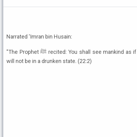
Narrated 'Imran bin Husain:
"The Prophet ﷺ recited: You shall see mankind as if in a drunken state, yet they
will not be in a drunken state. (22:2)