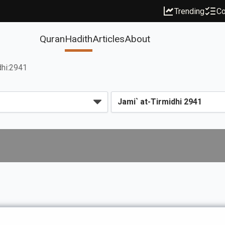
Trending
Co
Quran
Hadith
Articles
About
dhi:2941