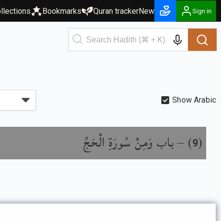
llections
Bookmarks
Quran tracker
New
Sign in
Show Arabic
باب وَمِنْ سُورَةِ الْحَجِّ
) –
(
9