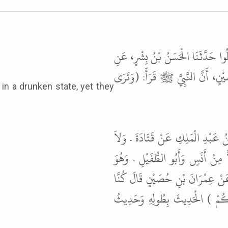
ُوا حَدَّثَنَا الْحَسَنُ بْنُ بِشْرٍ، عَنِ
نٍ، أَنَّ النَّبِيَّ ﷺ قَرَأَ: (وَتَرَى
بْدِ الْمَلِكِ عَنْ قَتَادَةَ . وَلاَ
مِنْ أَنَسٍ وَأَبُو الطُّفَيْلِ . وَهُوَ
نْ عِمْرَانَ بْنِ حُصَيْنٍ قَالَ كُنَّا
بَّكُمْ ) الْحَدِيثَ بِطُولِهِ وَحَدِيثُ