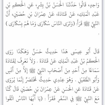
وَاحِدٍ، قَالُوا حَدَّثَنَا الْحَسَنُ بْنُ بِشْرٍ، عَنِ الْحَكَمِ بْنِ
عَبْدِ الْمَلِكِ، عَنْ قَتَادَةَ، عَنْ عِمْرَانَ بْنِ حُصَيْنٍ، أَنَّ
النَّبِيَّ ﷺ قَرَأَ: (وَتَرَى النَّاسَ سُكَارَى وَمَا هُمْ بِسُكَارَى )
.
قَالَ أَبُو عِيسَى هَذَا حَدِيثٌ حَسَنٌ وَهَكَذَا رَوَى
الْحَكَمُ بْنُ عَبْدِ الْمَلِكِ عَنْ قَتَادَةَ . وَلاَ نَعْرِفُ لِقَتَادَةَ
سَمَاعًا مِنْ أَحَدٍ مِنْ أَصْحَابِ النَّبِيِّ ﷺ إِلاَّ مِنْ أَنَسٍ
وَأَبُو الطُّفَيْلِ . وَهُوَ عِنْدِي حَدِيثٌ مُخْتَصَرٌ إِنَّمَا يُرْوَى
عَنْ قَتَادَةَ عَنِ الْحَسَنِ عَنْ عِمْرَانَ بْنِ حُصَيْنٍ قَالَ كُنَّا
مَعَ النَّبِيِّ ﷺ فِي السَّفَرِ فَقَرَأَ : (يَا أَيُّهَا النَّاسُ اتَّقُوا