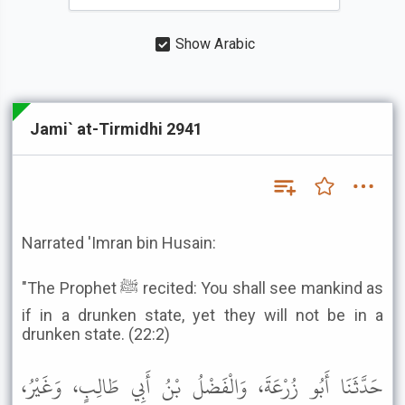
Show Arabic
Jami` at-Tirmidhi 2941
Narrated 'Imran bin Husain:
"The Prophet ﷺ recited: You shall see mankind as
if in a drunken state, yet they will not be in a
drunken state. (22:2)
حَدَّثَنَا أَبُو زُرْعَةَ، وَالْفَضْلُ بْنُ أَبِي طَالِبٍ، وَغَيْرُ،