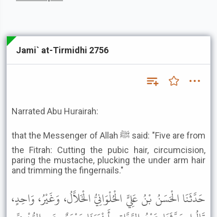
Jami` at-Tirmidhi 2756
Narrated Abu Hurairah:
that the Messenger of Allah ﷺ said: "Five are from
the Fitrah: Cutting the pubic hair, circumcision,
paring the mustache, plucking the under arm hair
and trimming the fingernails."
حَدَّثَنَا الْحَسَنُ بْنُ عَلِيٍّ الْحُلْوَانِيُّ الْخَلاَّلُ، وَغَيْرُ، وَاحِدٍ،