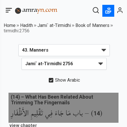
Home
Hadith
Jami` at-Tirmidhi
Book of Manners
tirmidhi:2756
Show Arabic
(
14
) –
What Has Been Related About
Trimming The Fingernails
باب مَا جَاءَ فِي تَقْلِيمِ الأَظْفَارِ
) –
(
14
view chapter