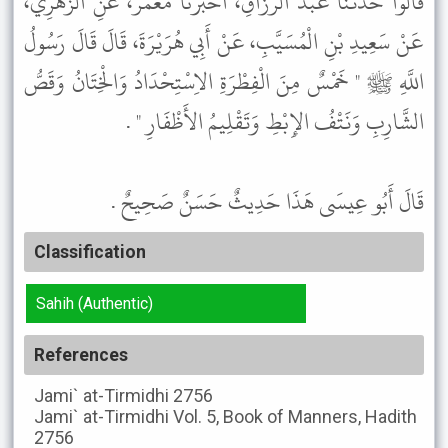
قَالُوا حَدَّثَنَا عَبْدُ الرَّزَّاقِ، أَخْبَرَنَا مَعْمَرٌ، عَنِ الزُّهْرِيِّ،
عَنْ سَعِيدِ بْنِ الْمُسَيَّبِ، عَنْ أَبِي هُرَيْرَةَ، قَالَ قَالَ رَسُولُ
اللَّهِ ﷺ " خَمْسٌ مِنَ الْفِطْرَةِ الاِسْتِحْدَادُ وَالْخِتَانُ وَقَصُّ
الشَّارِبِ وَنَتْفُ الإِبْطِ وَتَقْلِيمُ الأَظْفَارِ " .
قَالَ أَبُو عِيسَى هَذَا حَدِيثٌ حَسَنٌ صَحِيحٌ .
Classification
Sahih (Authentic)
References
Jami` at-Tirmidhi
2756
Jami` at-Tirmidhi
Vol. 5, Book of Manners, Hadith
2756