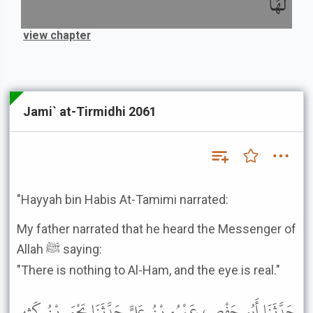
لَهَا
view chapter
Jami` at-Tirmidhi 2061
"Hayyah bin Habis At-Tamimi narrated:
My father narrated that he heard the Messenger of
Allah ﷺ saying:
"There is nothing to Al-Ham, and the eye is real."
حَدَّثَنَا أَبُو حَفْصٍ، عَمْرُو بْنُ عَلِيٍّ حَدَّثَنَا يَحْيَى بْنُ كَثِيرٍ