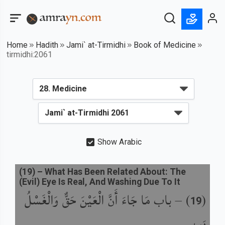
Home
Hadith
Jami` at-Tirmidhi
Book of Medicine
tirmidhi:2061
Show Arabic
(
19
) –
What Has Been Related About: The
(Evil) Eye Is Real, And Washing Due To It
باب مَا جَاءَ أَنَّ الْعَيْنَ حَقٌّ وَالْغَسْلُ
) –
(
19