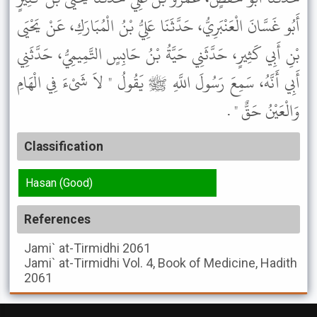
أَبُو غَسَّانَ الْعَنْبَرِيُّ، حَدَّثَنَا عَلِيُّ بْنُ الْمُبَارَكِ، عَنْ يَحْيَى
بْنِ أَبِي كَثِيرٍ، حَدَّثَنِي حَيَّةُ بْنُ حَابِسٍ التَّمِيمِيُّ، حَدَّثَنِي
أَبِي أَنَّهُ، سَمِعَ رَسُولَ اللَّهِ ﷺ يَقُولُ " لاَ شَىْءَ فِي الْهَامِ
وَالْعَيْنُ حَقٌّ " .
Classification
Hasan (Good)
References
Jami` at-Tirmidhi
2061
Jami` at-Tirmidhi
Vol. 4, Book of Medicine, Hadith
2061