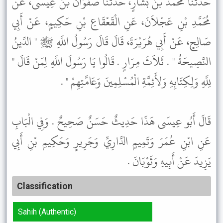
حَدَّثَنَا مُحَمَّدُ بْنُ بَشَّارٍ، حَدَّثَنَا صَفْوَانُ بْنُ عِيسَى، عَنْ
مُحَمَّدِ بْنِ عَجْلاَنَ، عَنِ الْقَعْقَاعِ بْنِ حَكِيمٍ، عَنْ أَبِي
صَالِحٍ، عَنْ أَبِي هُرَيْرَةَ، قَالَ قَالَ رَسُولُ اللَّهِ ﷺ " الدِّينُ
النَّصِيحَةُ " . ثَلاَثَ مِرَارٍ . قَالُوا يَا رَسُولَ اللَّهِ لِمَنْ قَالَ "
لِلَّهِ وَلِكِتَابِهِ وَلأَئِمَّةِ الْمُسْلِمِينَ وَعَامَّتِهِمْ " .
قَالَ أَبُو عِيسَى هَذَا حَدِيثٌ حَسَنٌ صَحِيحٌ . وَفِي الْبَابِ
عَنِ ابْنِ عُمَرَ وَتَمِيمٍ الدَّارِيِّ وَجَرِيرٍ وَحَكِيمِ بْنِ أَبِي
يَزِيدَ عَنْ أَبِيهِ وَثَوْبَانَ .
Classification
Sahih (Authentic)