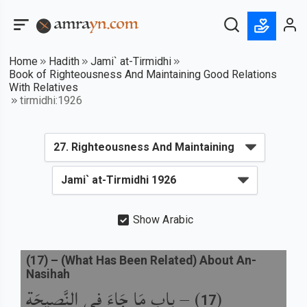
Home
Hadith
Jami` at-Tirmidhi
Book of Righteousness And Maintaining Good Relations
With Relatives
tirmidhi:1926
Show Arabic
(
17
) –
(What Has Been Related) About An-
Nasihah
باب مَا جَاءَ فِي النَّصِيحَةِ
) –
(
17