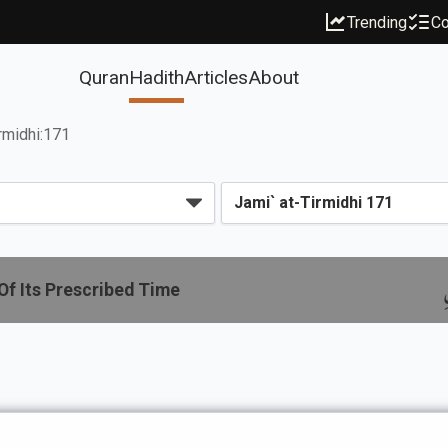
Trending
Co
Quran
Hadith
Articles
About
irmidhi:171
 Of Its Prescribed Time