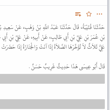
حَدَّثَنَا قُتَيْبَةُ، قَالَ حَدَّثَنَا عَبْدُ اللَّهِ بْنُ وَهْبٍ، عَنْ سَعِيدِ بْنِ
بْنِ عُمَرَ بْنِ عَلِيِّ بْنِ أَبِي طَالِبٍ، عَنْ أَبِيهِ، عَنْ عَلِيِّ بْنِ أَبِي ط
عَلِيُّ ثَلاَثٌ لاَ تُؤَخِّرْهَا الصَّلاَةُ إِذَا آنَتْ وَالْجَنَازَةُ إِذَا حَضَرَ " .
قَالَ أَبُو عِيسَى هَذَا حَدِيثٌ غَرِيبٌ حَسَنٌ .