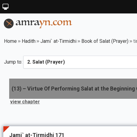
Home
Hadith
Jami` at-Tirmidhi
Book of Salat (Prayer)
t
Jump to:
(
13
) –
Virtue Of Performing Salat at the Beginning
view chapter
Jami` at-Tirmidhi 171