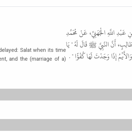
 عَبْدِ اللَّهِ الْجُهَنِيِّ، عَنْ مُحَمَّدِ
َالِبٍ، أَنَّ النَّبِيَّ ﷺ قَالَ لَهُ " يَا
تْ وَالأَيِّمُ إِذَا وَجَدْتَ لَهَا كُفْؤًا
nt, and the (marriage of a)