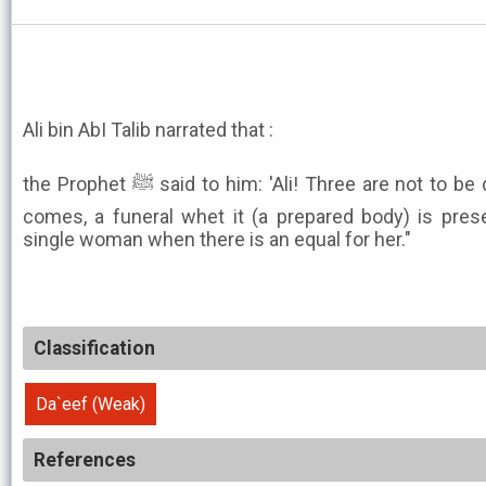
Ali bin AbI Talib narrated that :
the Prophet ﷺ said to him: 'Ali! Three are not to be delayed: Salat when its time
comes, a funeral whet it (a prepared body) is prese
single woman when there is an equal for her."
Classification
Da`eef (Weak)
References