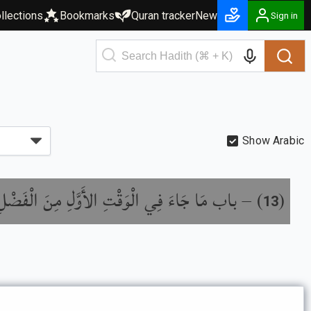
llections
Bookmarks
Quran tracker
New
Sign in
Show Arabic
باب مَا جَاءَ فِي الْوَقْتِ الأَوَّلِ مِنَ الْفَضْلِ
) –
(
13