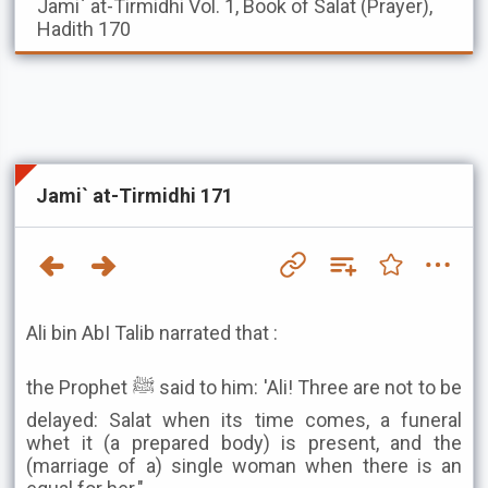
Jami` at-Tirmidhi
Vol. 1, Book of Salat (Prayer),
Hadith 170
Jami` at-Tirmidhi 171
Ali bin AbI Talib narrated that :
the Prophet ﷺ said to him: 'Ali! Three are not to be
delayed: Salat when its time comes, a funeral
whet it (a prepared body) is present, and the
(marriage of a) single woman when there is an