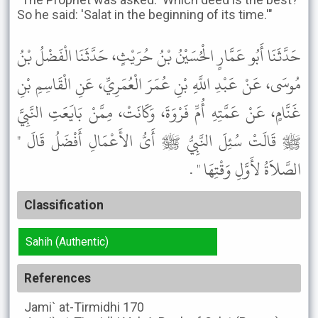
So he said: 'Salat in the beginning of its time.'"
حَدَّثَنَا أَبُو عَمَّارٍ الْحُسَيْنُ بْنُ حُرَيْثٍ، حَدَّثَنَا الْفَضْلُ بْنُ
مُوسَى، عَنْ عَبْدِ اللَّهِ بْنِ عُمَرَ الْعُمَرِيِّ، عَنِ الْقَاسِمِ بْنِ
غَنَّامٍ، عَنْ عَمَّتِهِ أُمِّ فَرْوَةَ، وَكَانَتْ، مِمَّنْ بَايَعَتِ النَّبِيَّ
ﷺ قَالَتْ سُئِلَ النَّبِيُّ ﷺ أَىُّ الأَعْمَالِ أَفْضَلُ قَالَ "
الصَّلاَةُ لأَوَّلِ وَقْتِهَا " .
Classification
Sahih (Authentic)
References
Jami` at-Tirmidhi
170