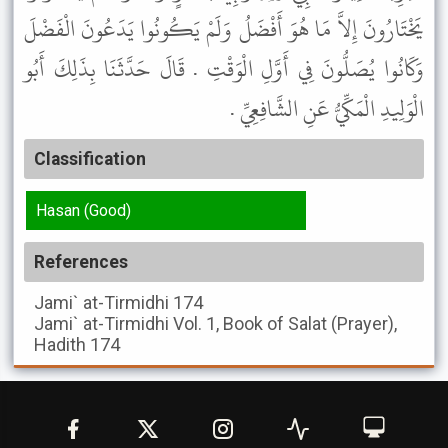
يَخْتَارُونَ إِلاَّ مَا هُوَ أَفْضَلُ وَلَمْ يَكُونُوا يَدَعُونَ الْفَضْلَ
وَكَانُوا يُصَلُّونَ فِي أَوَّلِ الْوَقْتِ . قَالَ حَدَّثَنَا بِذَلِكَ أَبُو
الْوَلِيدِ الْمَكِّيُّ عَنِ الشَّافِعِيِّ .
Classification
Hasan (Good)
References
Jami` at-Tirmidhi
174
Jami` at-Tirmidhi
Vol. 1, Book of Salat (Prayer),
Hadith 174