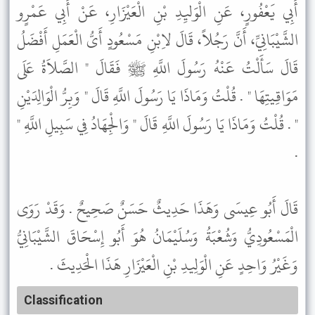
أَبِي يَعْفُورٍ، عَنِ الْوَليِدِ بْنِ الْعَيْزَارِ، عَنْ أَبِي عَمْرٍو
الشَّيْبَانِيِّ، أَنَّ رَجُلاً، قَالَ لاِبْنِ مَسْعُودٍ أَىُّ الْعَمَلِ أَفْضَلُ
قَالَ سَأَلْتُ عَنْهُ رَسُولَ اللَّهِ ﷺ فَقَالَ " الصَّلاَةُ عَلَى
مَوَاقِيتِهَا " . قُلْتُ وَمَاذَا يَا رَسُولَ اللَّهِ قَالَ " وَبِرُّ الْوَالِدَيْنِ
" . قُلْتُ وَمَاذَا يَا رَسُولَ اللَّهِ قَالَ " وَالْجِهَادُ فِي سَبِيلِ اللَّهِ "
.
قَالَ أَبُو عِيسَى وَهَذَا حَدِيثٌ حَسَنٌ صَحِيحٌ . وَقَدْ رَوَى
الْمَسْعُودِيُّ وَشُعْبَةُ وَسُلَيْمَانُ هُوَ أَبُو إِسْحَاقَ الشَّيْبَانِيُّ
وَغَيْرُ وَاحِدٍ عَنِ الْوَلِيدِ بْنِ الْعَيْزَارِ هَذَا الْحَدِيثَ .
Classification