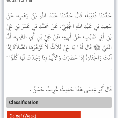
equal for her."
حَدَّثَنَا قُتَيْبَةُ، قَالَ حَدَّثَنَا عَبْدُ اللَّهِ بْنُ وَهْبٍ، عَنْ
سَعِيدِ بْنِ عَبْدِ اللَّهِ الْجُهَنِيِّ، عَنْ مُحَمَّدِ بْنِ عُمَرَ بْنِ عَلِيِّ
بْنِ أَبِي طَالِبٍ، عَنْ أَبِيهِ، عَنْ عَلِيِّ بْنِ أَبِي طَالِبٍ، أَنَّ
النَّبِيَّ ﷺ قَالَ لَهُ " يَا عَلِيُّ ثَلاَثٌ لاَ تُؤَخِّرْهَا الصَّلاَةُ إِذَا
آنَتْ وَالْجَنَازَةُ إِذَا حَضَرَتْ وَالأَيِّمُ إِذَا وَجَدْتَ لَهَا كُفْؤًا "
.
قَالَ أَبُو عِيسَى هَذَا حَدِيثٌ غَرِيبٌ حَسَنٌ .
Classification
Da`eef (Weak)