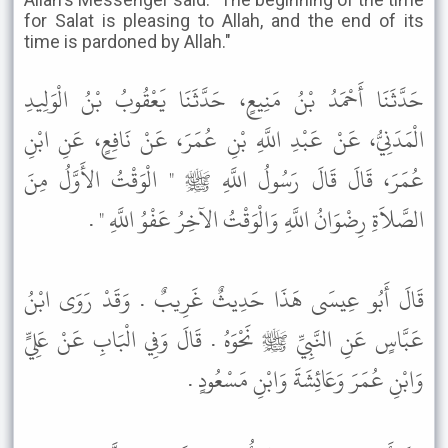
for Salat is pleasing to Allah, and the end of its
time is pardoned by Allah."
حَدَّثَنَا أَحْمَدُ بْنُ مَنِيعٍ، حَدَّثَنَا يَعْقُوبُ بْنُ الْوَلِيدِ
الْمَدَنِيُّ، عَنْ عَبْدِ اللَّهِ بْنِ عُمَرَ، عَنْ نَافِعٍ، عَنِ ابْنِ
عُمَرَ، قَالَ قَالَ رَسُولُ اللَّهِ ﷺ " الْوَقْتُ الأَوَّلُ مِنَ
الصَّلاَةِ رِضْوَانُ اللَّهِ وَالْوَقْتُ الآخِرُ عَفْوُ اللَّهِ " .
قَالَ أَبُو عِيسَى هَذَا حَدِيثٌ غَرِيبٌ . وَقَدْ رَوَى ابْنُ
عَبَّاسٍ عَنِ النَّبِيِّ ﷺ نَحْوَهُ . قَالَ وَفِي الْبَابِ عَنْ عَلِيٍّ
وَابْنِ عُمَرَ وَعَائِشَةَ وَابْنِ مَسْعُودٍ .