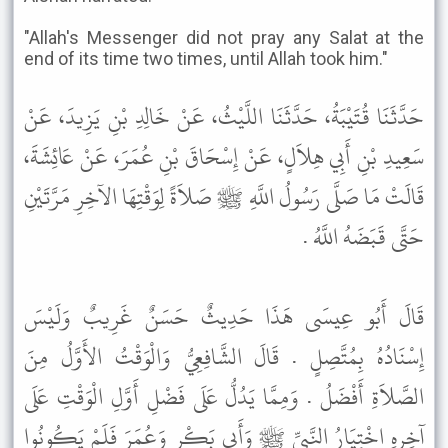
"Allah's Messenger did not pray any Salat at the
end of its time two times, until Allah took him."
حَدَّثَنَا قُتَيْبَةُ، حَدَّثَنَا اللَّيْثُ، عَنْ خَالِدِ بْنِ يَزِيدَ، عَنْ
سَعِيدِ بْنِ أَبِي هِلاَلٍ، عَنْ إِسْحَاقَ بْنِ عُمَرَ، عَنْ عَائِشَةَ،
قَالَتْ مَا صَلَّى رَسُولُ اللَّهِ ﷺ صَلاَةً لِوَقْتِهَا الآخِرِ مَرَّتَيْنِ
حَتَّى قَبَضَهُ اللَّهُ .
قَالَ أَبُو عِيسَى هَذَا حَدِيثٌ حَسَنٌ غَرِيبٌ وَلَيْسَ
إِسْنَادُهُ بِمُتَّصِلٍ . قَالَ الشَّافِعِيُّ وَالْوَقْتُ الأَوَّلُ مِنَ
الصَّلاَةِ أَفْضَلُ . وَمِمَّا يَدُلُّ عَلَى فَضْلِ أَوَّلِ الْوَقْتِ عَلَى
آخِرِهِ اخْتِيَارُ النَّبِيِّ ﷺ وَأَبِي بَكْرٍ وَعُمَرَ فَلَمْ يَكُونُوا