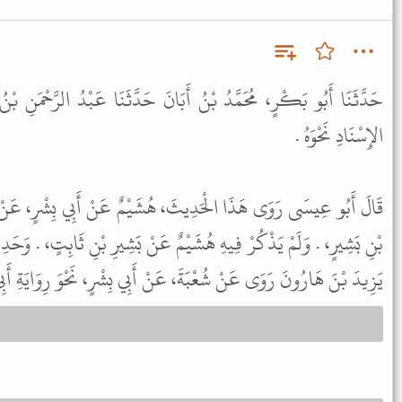
حَدَّثَنَا أَبُو بَكْرٍ، مُحَمَّدُ بْنُ أَبَانَ حَدَّثَنَا عَبْدُ الرَّحْمَنِ بْن
الإِسْنَادِ نَحْوَهُ .
قَالَ أَبُو عِيسَى رَوَى هَذَا الْحَدِيثَ، هُشَيْمٌ عَنْ أَبِي بِشْرٍ، عَنْ 
بْنِ بَشِيرٍ، . وَلَمْ يَذْكُرْ فِيهِ هُشَيْمٌ عَنْ بَشِيرِ بْنِ ثَابِتٍ، . وَحَدِي
يَزِيدَ بْنَ هَارُونَ رَوَى عَنْ شُعْبَةَ، عَنْ أَبِي بِشْرٍ، نَحْوَ رِوَايَةِ أَب .