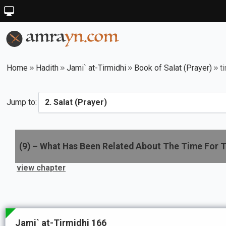
Home
Hadith
Jami` at-Tirmidhi
Book of Salat (Prayer)
t
Jump to:
(
9
) –
What Has Been Related About The Time For Th
view chapter
Jami` at-Tirmidhi 166