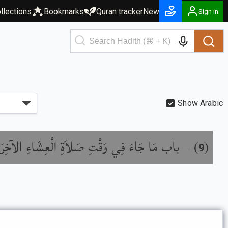
llections
Bookmarks
Quran tracker
New
Sign in
Show Arabic
باب مَا جَاءَ فِي وَقْتِ صَلاَةِ الْعِشَاءِ الآخِرَة
) –
(
9