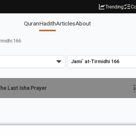
Trending
Co
Quran
Hadith
Articles
About
irmidhi:166
ِ
e Last Isha Prayer