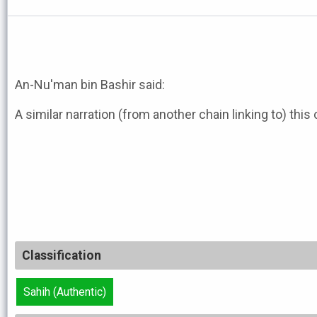
An-Nu'man bin Bashir said:
A similar narration (from another chain linking to) this 
Classification
Sahih (Authentic)