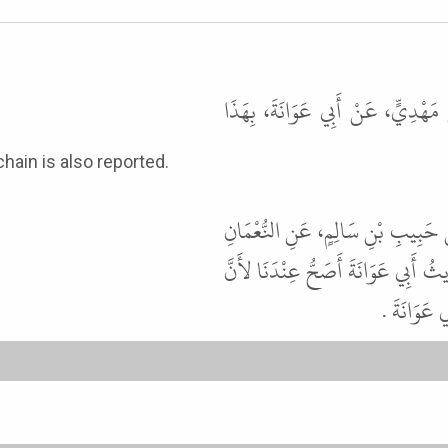
ُ مَهْدِيٍّ، عَنْ أَبِي عَوَانَةَ، بِهَذَا
chain is also reported.
حَبِيبِ بْنِ سَالِمٍ، عَنِ النُّعْمَانِ
ثُ أَبِي عَوَانَةَ أَصَحُّ عِنْدَنَا لأَنَّ
ِي عَوَانَةَ