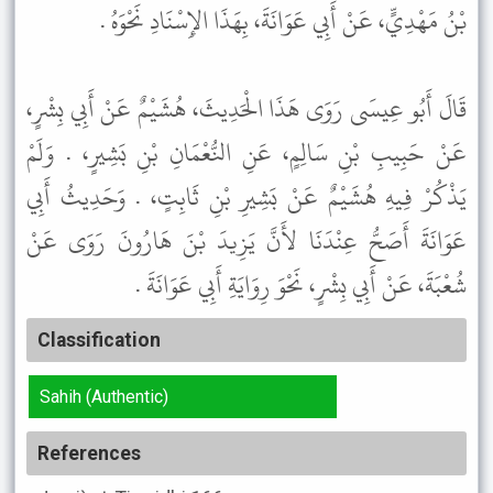
بْنُ مَهْدِيٍّ، عَنْ أَبِي عَوَانَةَ، بِهَذَا الإِسْنَادِ نَحْوَهُ .
قَالَ أَبُو عِيسَى رَوَى هَذَا الْحَدِيثَ، هُشَيْمٌ عَنْ أَبِي بِشْرٍ،
عَنْ حَبِيبِ بْنِ سَالِمٍ، عَنِ النُّعْمَانِ بْنِ بَشِيرٍ، . وَلَمْ
يَذْكُرْ فِيهِ هُشَيْمٌ عَنْ بَشِيرِ بْنِ ثَابِتٍ، . وَحَدِيثُ أَبِي
عَوَانَةَ أَصَحُّ عِنْدَنَا لأَنَّ يَزِيدَ بْنَ هَارُونَ رَوَى عَنْ
شُعْبَةَ، عَنْ أَبِي بِشْرٍ، نَحْوَ رِوَايَةِ أَبِي عَوَانَةَ .
Classification
Sahih (Authentic)
References