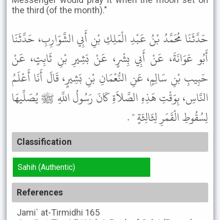
the third (of the month)."
حَدَّثَنَا مُحَمَّدُ بْنُ عَبْدِ الْمَلِكِ بْنِ أَبِي الشَّوَارِبِ، حَدَّثَنَا
أَبُو عَوَانَةَ، عَنْ أَبِي بِشْرٍ، عَنْ بَشِيرِ بْنِ ثَابِتٍ، عَنْ
حَبِيبِ بْنِ سَالِمٍ، عَنِ النُّعْمَانِ بْنِ بَشِيرٍ، قَالَ أَنَا أَعْلَمُ
النَّاسِ، بِوَقْتِ هَذِهِ الصَّلاَةِ كَانَ رَسُولُ اللَّهِ ﷺ يُصَلِّيهَا
لِسُقُوطِ الْقَمَرِ لِثَالِثَةٍ " .
Classification
Sahih (Authentic)
References
Jami` at-Tirmidhi
165