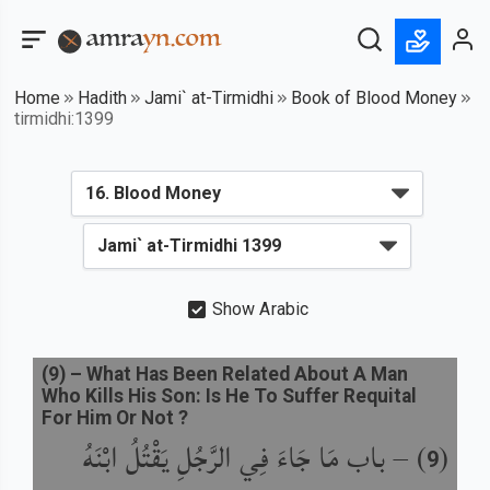
Home
Hadith
Jami` at-Tirmidhi
Book of Blood Money
tirmidhi:1399
Show Arabic
(
9
) –
What Has Been Related About A Man
Who Kills His Son: Is He To Suffer Requital
For Him Or Not ?
(
) –
باب مَا جَاءَ فِي الرَّجُلِ يَقْتُلُ ابْنَهُ
9