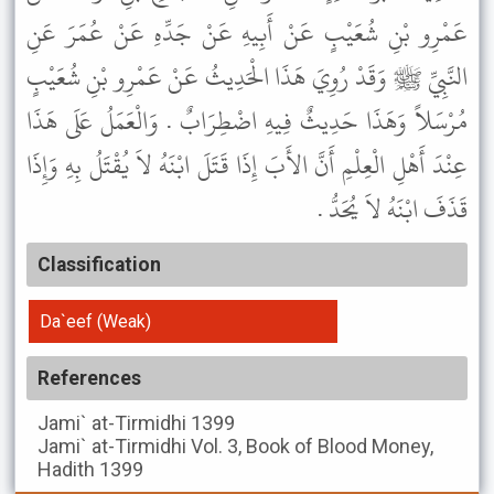
عَمْرِو بْنِ شُعَيْبٍ عَنْ أَبِيهِ عَنْ جَدِّهِ عَنْ عُمَرَ عَنِ
النَّبِيِّ ﷺ وَقَدْ رُوِيَ هَذَا الْحَدِيثُ عَنْ عَمْرِو بْنِ شُعَيْبٍ
مُرْسَلاً وَهَذَا حَدِيثٌ فِيهِ اضْطِرَابٌ . وَالْعَمَلُ عَلَى هَذَا
عِنْدَ أَهْلِ الْعِلْمِ أَنَّ الأَبَ إِذَا قَتَلَ ابْنَهُ لاَ يُقْتَلُ بِهِ وَإِذَا
قَذَفَ ابْنَهُ لاَ يُحَدُّ .
Classification
Da`eef (Weak)
References
Jami` at-Tirmidhi
1399
Jami` at-Tirmidhi
Vol. 3, Book of Blood Money,
Hadith 1399