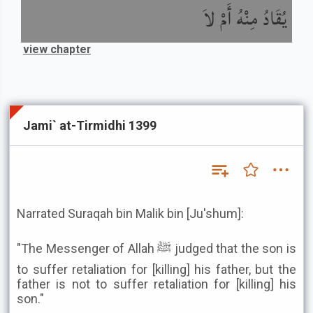
يُقَادُ مِنْهُ أَمْ لاَ
view chapter
Jami` at-Tirmidhi 1399
Narrated Suraqah bin Malik bin [Ju'shum]:
"The Messenger of Allah ﷺ judged that the son is
to suffer retaliation for [killing] his father, but the
father is not to suffer retaliation for [killing] his
son."