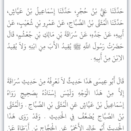
حَدَّثَنَا عَلِيُّ بْنُ حُجْرٍ، حَدَّثَنَا إِسْمَاعِيلُ بْنُ عَيَّاشٍ،
حَدَّثَنَا الْمُثَنَّى بْنُ الصَّبَّاحِ، عَنْ عَمْرِو بْنِ شُعَيْبٍ، عَنْ
أَبِيهِ، عَنْ جَدِّهِ، عَنْ سُرَاقَةَ بْنِ مَالِكِ بْنِ جُعْشُمٍ، قَالَ
حَضَرْتُ رَسُولَ اللَّهِ ﷺ يُقِيدُ الأَبَ مِنِ ابْنِهِ وَلاَ يُقِيدُ
الاِبْنَ مِنْ أَبِيهِ .
قَالَ أَبُو عِيسَى هَذَا حَدِيثٌ لاَ نَعْرِفُهُ مِنْ حَدِيثِ سُرَاقَةَ
إِلاَّ مِنْ هَذَا الْوَجْهِ وَلَيْسَ إِسْنَادُهُ بِصَحِيحٍ رَوَاهُ
إِسْمَاعِيلُ بْنُ عَيَّاشٍ عَنِ الْمُثَنَّى بْنِ الصَّبَّاحِ . وَالْمُثَنَّى
بْنُ الصَّبَّاحِ يُضَعَّفُ فِي الْحَدِيثِ . وَقَدْ رَوَى هَذَا
الْحَدِيثَ أَبُو خَالِدٍ الأَحْمَرُ عَنِ الْحَجَّاجِ بْنِ أَرْطَاةَ عَنْ