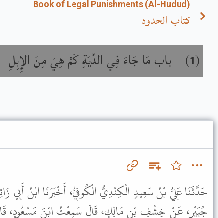
Book of Legal Punishments (Al-Hudud)
كتاب الحدود
باب مَا جَاءَ فِي الدِّيَةِ كَمْ هِيَ مِنَ الإِبِلِ
) –
(
1
حَدَّثَنَا عَلِيُّ بْنُ سَعِيدٍ الْكِنْدِيُّ الْكُوفِيُّ، أَخْبَرَنَا ابْنُ أَبِي زَ
جُبَيْرٍ، عَنْ خِشْفِ بْنِ مَالِكٍ، قَالَ سَمِعْتُ ابْنَ مَسْعُودٍ، قَا