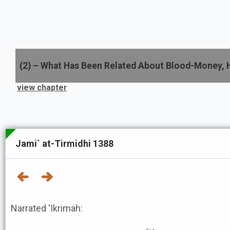
(
2
) –
What Has Been Related About Blood-Money, H
view chapter
Jami` at-Tirmidhi 1388
Narrated 'Ikrimah: