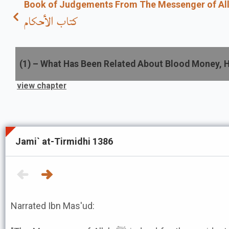
Book of Judgements From The Messenger of Al
كتاب الأحكام
(
1
) –
What Has Been Related About Blood Money, H
view chapter
Jami` at-Tirmidhi 1386
Narrated Ibn Mas'ud: