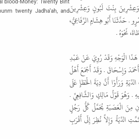
َعِشْرِينَ بِنْتَ لَبُونٍ وَعِشْرِينَ
bunm twenty Jadha'ah, and
ٍو . حَدَّثَنَا أَبُو هِشَامٍ الرِّفَاعِيُّ
طَاةَ، نَحْوَهُ
هَذَا الْوَجْهِ وَقَدْ رُوِيَ عَنْ عَبْدِ
َحْمَدَ وَإِسْحَاقَ . وَقَدْ أَجْمَعَ أَهْلُ
ِّيَةِ وَرَأَوْا أَنَّ دِيَةَ الْخَطَإِ عَلَى
َبِيهِ . وَهُوَ قَوْلُ مَالِكٍ وَالشَّافِعِيِّ
انِ مِنَ الْعَصَبَةِ يُحَمَّلُ كُلُّ رَجُلٍ
َتِ الدِّيَةُ وَإِلاَّ نُظِرَ إِلَى أَقْرَبِ