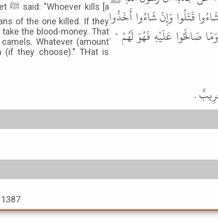
s [a
ِنْ شَاءُوا قَتَلُوا وَإِنْ شَاءُوا أَخَذُوا
ans of the one killed. If they
َةً وَمَا صَالَحُوا عَلَيْهِ فَهُوَ لَهُمْ
ey take the blood-money. That
nt camels. Whatever (amount
 (if they choose)." THat is
 غَرِيبٌ
h 1387