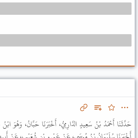
حَدَّثَنَا أَحْمَدُ بْنُ سَعِيدٍ الدَّارِمِيُّ، أَخْبَرَنَا حَبَّانُ، وَهُوَ ابْن،
أَخْبَرَنَا سُلَيْمَانُ بْنُ مُوسَى، عَنْ عَمْرِو بْنِ شُعَيْبٍ، عَنْ أَبِيهِ