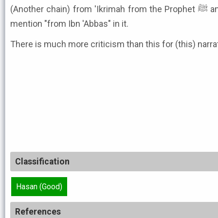
(Another chain) from 'Ikrimah from the Prophet ﷺ and it is similar but he did not
mention "from Ibn 'Abbas" in it.
There is much more criticism than this for (this) narrat
Classification
Hasan (Good)
References