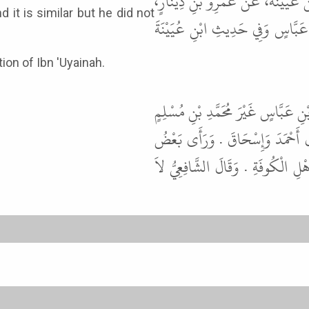
بْنُ عُيَيْنَةَ، عَنْ عَمْرِو بْنِ دِينَارٍ
عَبَّاسٍ وَفِي حَدِيثِ ابْنِ عُيَيْنَةَ
ion of Ibn 'Uyainah.
ِ عَبَّاسٍ غَيْرَ مُحَمَّدِ بْنِ مُسْلِمٍ
.  أَحْمَدَ وَإِسْحَاقَ . وَرَأَى بَعْضُ
هْلِ الْكُوفَةِ . وَقَالَ الشَّافِعِيُّ لاَ