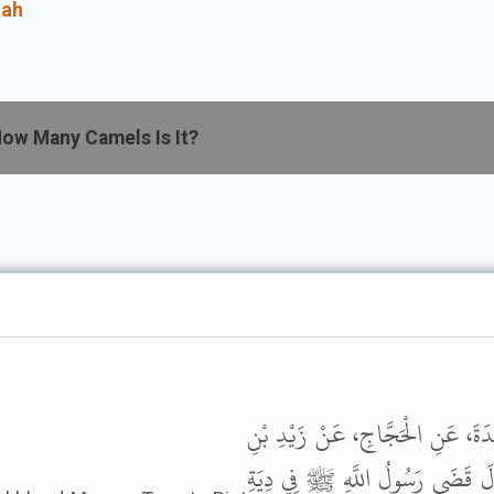
lah
ow Many Camels Is It?
ائِدَةَ، عَنِ الْحَجَّاجِ، عَنْ زَيْدِ بْنِ
لَ قَضَى رَسُولُ اللَّهِ ﷺ فِي دِيَةِ