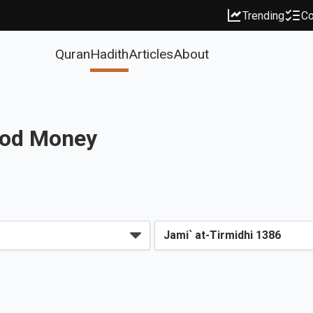
Trending
Co
Quran
Hadith
Articles
About
lood Money