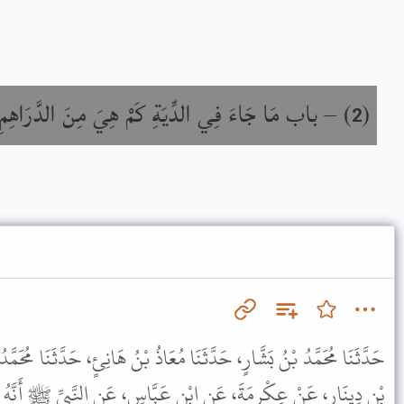
باب مَا جَاءَ فِي الدِّيَةِ كَمْ هِيَ مِنَ الدَّرَاهِمِ
) –
(
2
حَدَّثَنَا مُحَمَّدُ بْنُ بَشَّارٍ، حَدَّثَنَا مُعَاذُ بْنُ هَانِئٍ، حَدَّثَنَا مُحَمّ
بْنِ دِينَارٍ، عَنْ عِكْرِمَةَ، عَنِ ابْنِ عَبَّاسٍ، عَنِ النَّبِيِّ ﷺ أَنَّهُ جَ .