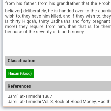
from his father, from his grandfather that the Prophet ﷺ said: "Whoever kill
believer] deliberately, he is handed over to the guardi
wish to, they have him killed, and if they wish to, th
is thirty Hiqqah, thirty Jadha'ahs and forty pregna
more) they require from him, than that is for them
because of the severity of blood-money.
Classification
Hasan (Good)
References
Jami` at-Tirmidhi
1387
Jami` at-Tirmidhi
Vol. 3, Book of Blood Money, Hadit