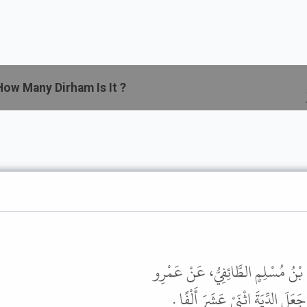
ow Many Dirham Is It ?
َدُ بْنُ مُسْلِمٍ الطَّائِفِيُّ، عَنْ عَمْرِو
عَلَ الدِّيَةَ اثْنَىْ عَشَرَ أَلْفًا