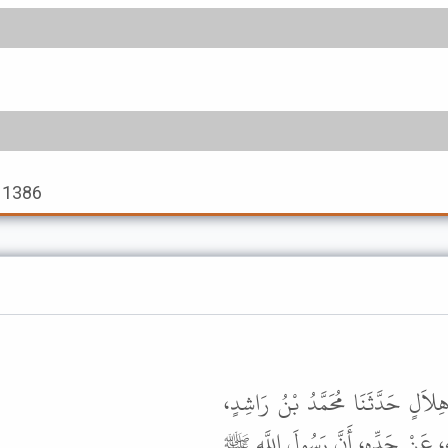
h 1386
ُ هِلاَلٍ حَدَّثَنَا مُحَمَّدُ بْنُ رَاشِدٍ
، عَنْ جَدِّهِ، أَنَّ رَسُولَ اللَّهِ ﷺ