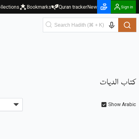
llections
Bookmarks
Quran tracker
New
Sign in
كتاب الديات
Show Arabic