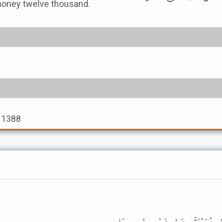
 ﷺ made the blood-money twelve thousand.
h 1388