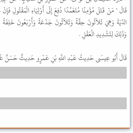
قَالَ " مَنْ قَتَلَ مُؤْمِنًا مُتَعَمِّدًا دُفِعَ إِلَى أَوْلِيَاءِ الْمَقْتُولِ فَإ
الدِّيَةَ وَهِيَ ثَلاَثُونَ حِقَّةً وَثَلاَثُونَ جَذَعَةً وَأَرْبَعُونَ خَلِف " .
وَذَلِكَ لِتَشْدِيدِ الْعَقْلِ .
قَالَ أَبُو عِيسَى حَدِيثُ عَبْدِ اللَّهِ بْنِ عَمْرٍو حَدِيثٌ حَسَنٌ .