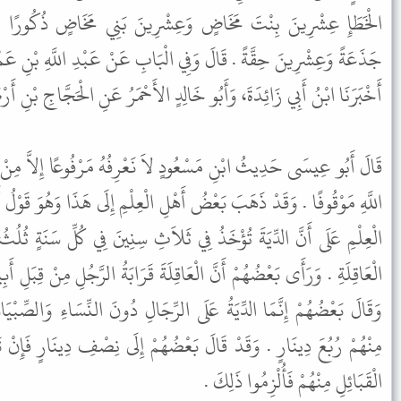
الْخَطَإِ عِشْرِينَ بِنْتَ مَخَاضٍ وَعِشْرِينَ بَنِي مَخَاضٍ ذُكُورًا و
جَذَعَةً وَعِشْرِينَ حِقَّةً . قَالَ وَفِي الْبَابِ عَنْ عَبْدِ اللَّهِ بْنِ عَمْر،
أَخْبَرَنَا ابْنُ أَبِي زَائِدَةَ، وَأَبُو خَالِدٍ الأَحْمَرُ عَنِ الْحَجَّاجِ بْنِ أَرْ .
قَالَ أَبُو عِيسَى حَدِيثُ ابْنِ مَسْعُودٍ لاَ نَعْرِفُهُ مَرْفُوعًا إِلاَّ مِنْ 
اللَّهِ مَوْقُوفًا . وَقَدْ ذَهَبَ بَعْضُ أَهْلِ الْعِلْمِ إِلَى هَذَا وَهُوَ قَوْلُ أ
الْعِلْمِ عَلَى أَنَّ الدِّيَةَ تُؤْخَذُ فِي ثَلاَثِ سِنِينَ فِي كُلِّ سَنَةٍ ثُلُثُ الد
الْعَاقِلَةِ . وَرَأَى بَعْضُهُمْ أَنَّ الْعَاقِلَةَ قَرَابَةُ الرَّجُلِ مِنْ قِبَلِ أ .
وَقَالَ بَعْضُهُمْ إِنَّمَا الدِّيَةُ عَلَى الرِّجَالِ دُونَ النِّسَاءِ وَالصِّبْيَ
مِنْهُمْ رُبُعَ دِينَارٍ . وَقَدْ قَالَ بَعْضُهُمْ إِلَى نِصْفِ دِينَارٍ فَإِنْ تَمّ
الْقَبَائِلِ مِنْهُمْ فَأُلْزِمُوا ذَلِكَ .