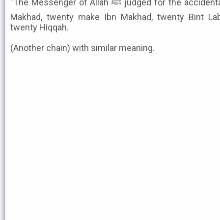
"The Messenger of Allah ﷺ judged for the accidental blood-Money: Twenty Bint
Makhad, twenty make Ibn Makhad, twenty Bint La
twenty Hiqqah.
(Another chain) with similar meaning.