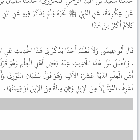
حَدَّثَنَا سَعِيدُ بْنُ عَبْدِ الرَّحْمَنِ الْمَخْزُومِيُّ، حَدَّثَنَا سُفْيَانُ ،
عَنْ عِكْرِمَةَ، عَنِ النَّبِيِّ ﷺ نَحْوَهُ وَلَمْ يَذْكُرْ فِيهِ عَنِ ابْنِ 
كَلاَمٌ أَكْثَرُ مِنْ هَذَا .
قَالَ أَبُو عِيسَى وَلاَ نَعْلَمُ أَحَدًا يَذْكُرُ فِي هَذَا الْحَدِيثِ عَنِ ابْن
وَالْعَمَلُ عَلَى هَذَا الْحَدِيثِ عِنْدَ بَعْضِ أَهْلِ الْعِلْمِ وَهُوَ قَوْلُ
أَهْلِ الْعِلْمِ الدِّيَةَ عَشَرَةَ آلاَفٍ وَهُوَ قَوْلُ سُفْيَانَ الثَّوْرِيِّ وَأَ
أَعْرِفُ الدِّيَةَ إِلاَّ مِنَ الإِبِلِ وَهِيَ مِائَةٌ مِنَ الإِبِلِ أَوْ قِيمَتُهَا .