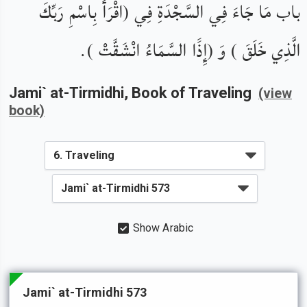
باب مَا جَاءَ فِي السَّجْدَةِ فِي (اقْرَأْ بِاسْمِ رَبِّكَ
الَّذِي خَلَقَ ) وَ (إِذََا السَّمَاءُ انْشَقَّتْ ).
Jami` at-Tirmidhi
, Book of
Traveling
(view
book)
Show Arabic
Jami` at-Tirmidhi 573