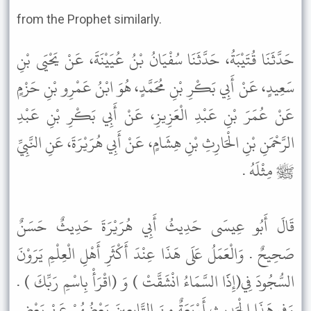
from the Prophet similarly.
حَدَّثَنَا قُتَيْبَةُ، حَدَّثَنَا سُفْيَانُ بْنُ عُيَيْنَةَ، عَنْ يَحْيَى بْنِ
سَعِيدٍ، عَنْ أَبِي بَكْرِ بْنِ مُحَمَّدٍ، هُوَ ابْنُ عَمْرِو بْنِ حَزْمٍ
عَنْ عُمَرَ بْنِ عَبْدِ الْعَزِيزِ، عَنْ أَبِي بَكْرِ بْنِ عَبْدِ
الرَّحْمَنِ بْنِ الْحَارِثِ بْنِ هِشَامٍ، عَنْ أَبِي هُرَيْرَةَ، عَنِ النَّبِيِّ
ﷺ مِثْلَهُ .
قَالَ أَبُو عِيسَى حَدِيثُ أَبِي هُرَيْرَةَ حَدِيثٌ حَسَنٌ
صَحِيحٌ . وَالْعَمَلُ عَلَى هَذَا عِنْدَ أَكْثَرِ أَهْلِ الْعِلْمِ يَرَوْنَ
السُّجُودَ فِي(إِذََا السَّمَاءُ انْشَقَّتْ ) وَ (اقْرَأْ بِاسْمِ رَبِّكَ ) .
وَفِي هَذَا الْحَدِيثِ أَرْبَعَةٌ مِنَ التَّابِعِينَ بَعْضُهُمْ عَنْ بَعْضٍ