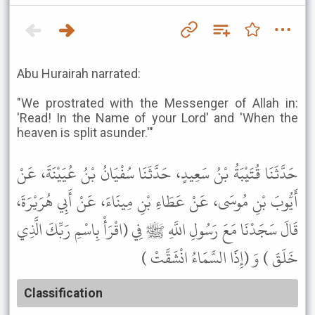
Abu Hurairah narrated:
"We prostrated with the Messenger of Allah in:
'Read! In the Name of your Lord' and 'When the
heaven is split asunder.'"
حَدَّثَنَا قُتَيْبَةُ بْنُ سَعِيدٍ، حَدَّثَنَا سُفْيَانُ بْنُ عُيَيْنَةَ، عَنْ
أَيُّوبَ بْنِ مُوسَى، عَنْ عَطَاءِ بْنِ مِينَاءَ، عَنْ أَبِي هُرَيْرَةَ،
قَالَ سَجَدْنَا مَعَ رَسُولِ اللَّهِ ﷺ فِي (اقْرَأْ بِاسْمِ رَبِّكَ الَّذِي
خَلَقَ ) وَ (إِذََا السَّمَاءُ انْشَقَّتْ )
Classification