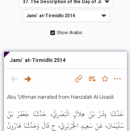
Show Arabic
Jami` at-Tirmidhi 2514
Abu 'Uthman narrated from Hanzalah Al-Usaidi
حَدَّثَنَا بِشْرُ بْنُ هِلاَلٍ الْبَصْرِيُّ، حَدَّثَنَا جَعْفَرُ بْنُ
سُلَيْمَانَ، عَنْ سَعِيدٍ الْجُرَيْرِيِّ، ح قَالَ وَحَدَّثَنَا هَارُونُ