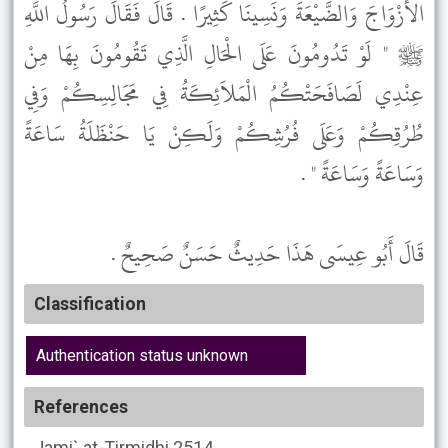
الأَزْوَاجَ وَالضَّيْعَةَ وَنَسِينَا كَثِيرًا . قَالَ فَقَالَ رَسُولُ اللَّهِ
ﷺ " لَوْ تَدُومُونَ عَلَى الْحَالِ الَّذِي تَقُومُونَ بِهَا مِنْ
عِنْدِي لَصَافَحَتْكُمُ الْمَلاَئِكَةُ فِي مَجَالِسِكُمْ وَفِي
طُرُقِكُمْ وَعَلَى فُرُشِكُمْ وَلَكِنْ يَا حَنْظَلَةُ سَاعَةً
وَسَاعَةً وَسَاعَةً " .
قَالَ أَبُو عِيسَى هَذَا حَدِيثٌ حَسَنٌ صَحِيحٌ .
Classification
Authentication status unknown
References
Jami` at-Tirmidhi
2514