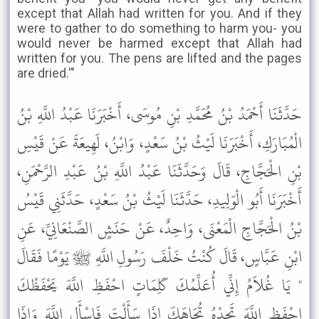
except that Allah had written for you. And if they
were to gather to do something to harm you- you
would never be harmed except that Allah had
written for you. The pens are lifted and the pages
are dried.'"
حَدَّثَنَا أَحْمَدُ بْنُ مُحَمَّدِ بْنِ مُوسَى، أَخْبَرَنَا عَبْدُ اللَّهِ بْنُ
الْمُبَارَكِ، أَخْبَرَنَا لَيْثُ بْنُ سَعْدٍ، وَابْنُ، لَهِيعَةَ عَنْ قَيْسِ
بْنِ الْحَجَّاجِ، قَالَ وَحَدَّثَنَا عَبْدُ اللَّهِ بْنُ عَبْدِ الرَّحْمَنِ،
أَخْبَرَنَا أَبُو الْوَلِيدِ، حَدَّثَنَا لَيْثُ بْنُ سَعْدٍ، حَدَّثَنِي قَيْسُ
بْنُ الْحَجَّاجِ الْمَعْنَى، وَاحِدٌ، عَنْ حَنَشٍ الصَّنْعَانِيِّ، عَنِ
ابْنِ عَبَّاسٍ، قَالَ كُنْتُ خَلْفَ رَسُولِ اللَّهِ ﷺ يَوْمًا فَقَالَ
" يَا غُلاَمُ إِنِّي أُعَلِّمُكَ كَلِمَاتٍ احْفَظِ اللَّهَ يَحْفَظْكَ
احْفَظِ اللَّهَ تَجِدْهُ تُجَاهَكَ إِذَا سَأَلْتَ فَاسْأَلِ اللَّهَ وَإِذَا