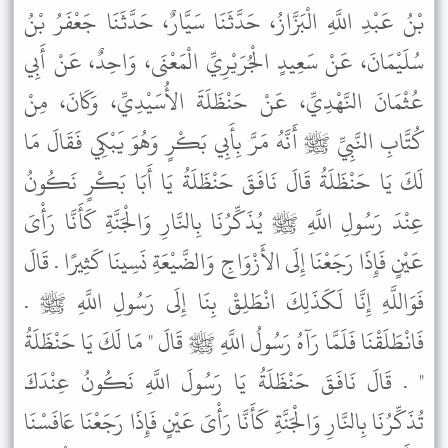
بْنُ عَبْدِ اللَّهِ الْبَزَّازُ، حَدَّثَنَا سَيَّارٌ، حَدَّثَنَا جَعْفَرُ بْنُ
سُلَيْمَانَ، عَنْ سَعِيدٍ الْجُرَيْرِيِّ الْمَعْنَى، وَاحِدٌ، عَنْ أَبِي
عُثْمَانَ النَّهْدِيِّ، عَنْ حَنْظَلَةَ الأُسَيْدِيِّ، وَكَانَ، مِنْ
كُتَّابِ النَّبِيِّ ﷺ أَنَّهُ مَرَّ بِأَبِي بَكْرٍ وَهُوَ يَبْكِي فَقَالَ مَا
لَكَ يَا حَنْظَلَةُ قَالَ نَافَقَ حَنْظَلَةُ يَا أَبَا بَكْرٍ نَكُونُ
عِنْدَ رَسُولِ اللَّهِ ﷺ يُذَكِّرُنَا بِالنَّارِ وَالْجَنَّةِ كَأَنَّا رَأْىَ
عَيْنٍ فَإِذَا رَجَعْنَا إِلَى الأَزْوَاجِ وَالضَّيْعَةِ نَسِينَا كَثِيرًا . قَالَ
فَوَاللَّهِ إِنَّا لَكَذَلِكَ انْطَلِقْ بِنَا إِلَى رَسُولِ اللَّهِ ﷺ .
فَانْطَلَقْنَا فَلَمَّا رَآهُ رَسُولُ اللَّهِ ﷺ قَالَ " مَا لَكَ يَا حَنْظَلَةُ
" . قَالَ نَافَقَ حَنْظَلَةُ يَا رَسُولَ اللَّهِ نَكُونُ عِنْدَكَ
تُذَكِّرُنَا بِالنَّارِ وَالْجَنَّةِ كَأَنَّا رَأْىَ عَيْنٍ فَإِذَا رَجَعْنَا عَافَسْنَا