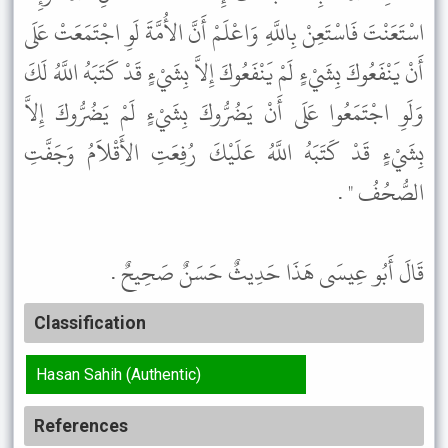
اسْتَعَنْتَ فَاسْتَعِنْ بِاللَّهِ وَاعْلَمْ أَنَّ الأُمَّةَ لَوِ اجْتَمَعَتْ عَلَى
أَنْ يَنْفَعُوكَ بِشَيْءٍ لَمْ يَنْفَعُوكَ إِلاَّ بِشَيْءٍ قَدْ كَتَبَهُ اللَّهُ لَكَ
وَلَوِ اجْتَمَعُوا عَلَى أَنْ يَضُرُّوكَ بِشَيْءٍ لَمْ يَضُرُّوكَ إِلاَّ
بِشَيْءٍ قَدْ كَتَبَهُ اللَّهُ عَلَيْكَ رُفِعَتِ الأَقْلاَمُ وَجَفَّتِ
الصُّحُفُ " .
قَالَ أَبُو عِيسَى هَذَا حَدِيثٌ حَسَنٌ صَحِيحٌ .
Classification
Hasan Sahih (Authentic)
References