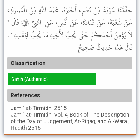
حَدَّثَنَا سُوَيْدُ بْنُ نَصْرٍ، أَخْبَرَنَا عَبْدُ اللَّهِ بْنُ الْمُبَارَكِ،
عَنْ شُعْبَةَ، عَنْ قَتَادَةَ، عَنْ أَنَسٍ، عَنِ النَّبِيِّ ﷺ قَالَ "
لاَ يُؤْمِنُ أَحَدُكُمْ حَتَّى يُحِبَّ لأَخِيهِ مَا يُحِبُّ لِنَفْسِهِ " .
قَالَ هَذَا حَدِيثٌ صَحِيحٌ .
Classification
Sahih (Authentic)
References
Jami` at-Tirmidhi
2515
Jami` at-Tirmidhi
Vol. 4, Book of The Description
of the Day of Judgement, Ar-Riqaq, and Al-Wara',
Hadith 2515