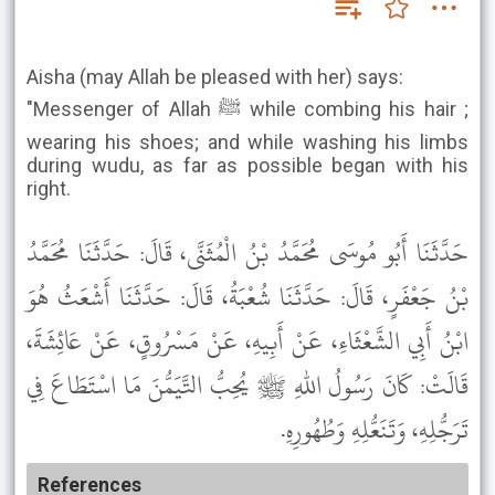
Aisha (may Allah be pleased with her) says:
"Messenger of Allah ﷺ while combing his hair ;
wearing his shoes; and while washing his limbs
during wudu, as far as possible began with his
right.
حَدَّثَنَا أَبُو مُوسَى مُحَمَّدُ بْنُ الْمُثَنَّى، قَالَ: حَدَّثَنَا مُحَمَّدُ
بْنُ جَعْفَرٍ، قَالَ: حَدَّثَنَا شُعْبَةُ، قَالَ: حَدَّثَنَا أَشْعَثُ هُوَ
ابْنُ أَبِي الشَّعْثَاءِ، عَنْ أَبِيهِ، عَنْ مَسْرُوقٍ، عَنْ عَائِشَةَ،
قَالَتْ: كَانَ رَسُولُ اللهِ ﷺ يُحِبُّ التَّيَمُّنَ مَا اسْتَطَاعَ فِي
تَرَجُّلِهِ، وَتَنَعُّلِهِ وَطُهُورِهِ.
References