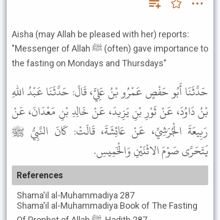
Aisha (may Allah be pleased with her) reports:
"Messenger of Allah ﷺ (often) gave importance to
the fasting on Mondays and Thursdays"
حَدَّثَنَا أَبُو حَفْصٍ عَمْرُو بْنُ عَلِيٍّ، قَالَ: حَدَّثَنَا عَبْدُ اللهِ
بْنُ دَاوُدَ، عَنْ ثَوْرِ بْنِ يَزِيدَ، عَنْ خَالِدِ بْنِ مَعْدَانَ، عَنْ
رَبِيعَةَ الْجُرَشِيِّ، عَنْ عَائِشَةَ، قَالَتْ: كَانَ النَّبِيُّ ﷺ
يَتَحَرَّى صَوْمَ الاثْنَيْنِ وَالْخَمِيسِ.
References
Shama'il al-Muhammadiya
287
Shama'il al-Muhammadiya
Book of The Fasting
Of Prophet of Allah ﷺ, Hadith 287