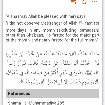
"Aisha (may Allah be pleased with her) says:
"I did not observe Messenger of Allah ﷺ fast for
more days in any month (excluding Ramadaan)
other than Sha'baan. He fasted for the major part
of the month, and nearly fasted for the full month"
حَدَّثَنَا هَنَّادٌ، قَالَ: حَدَّثَنَا عَبْدَةُ، عَنْ مُحَمَّدِ بْنِ عَمْرٍو،
قَالَ: حَدَّثَنَا أَبُو سَلَمَةَ، عَنْ عَائِشَةَ، قَالَتْ: لَمْ أَرَ رَسُولَ
اللهِ ﷺ، يَصُومُ فِي شَهْرٍ أَكْثَرَ مِنْ صِيَامِهِ لِلَّهِ فِي شَعْبَانَ،
كَانَ يَصُومُ شَعْبَانَ إِلا قَلِيلا، بَلْ كَانَ يَصُومُهُ كُلَّهُ.
References
Shama'il al-Muhammadiya
285