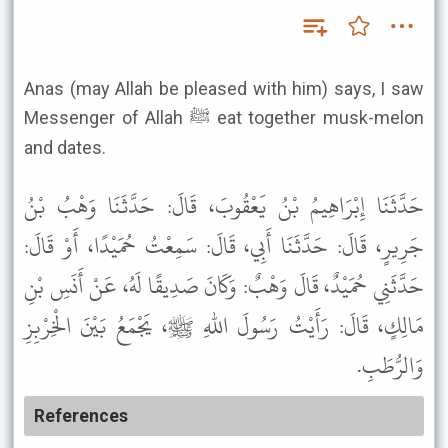
Anas (may Allah be pleased with him) says, I saw
Messenger of Allah ﷺ eat together musk-melon
and dates.
حَدَّثَنَا إِبْرَاهِيمُ بْنُ يَعْقُوبَ، قَالَ: حَدَّثَنَا وَهْبُ بْنُ
جَرِيرٍ، قَالَ: حَدَّثَنَا أَبِي، قَالَ: سَمِعْتُ حُمَيْدًا، أَوْ قَالَ:
حَدَّثَنِي حُمَيْدٌ، قَالَ وَهْبٌ: وَكَانَ صَدِيقًا لَهُ، عَنْ أَنَسِ بْنِ
مَالِكٍ، قَالَ: رَأَيْتُ رَسُولَ اللهِ ﷺ، يَجْمَعُ بَيْنَ الْخِرْبِزِ
وَالرُّطَبِ.
References