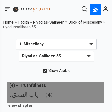
Home
Hadith
Riyad as-Saliheen
Book of Miscellany
riyadussaliheen:55
Show Arabic
(
4
) –
Truthfulness
باب الصدق.
) –
(
4
view chapter