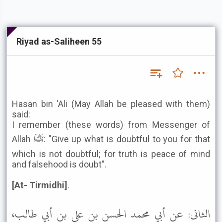
Riyad as-Saliheen 55
Hasan bin 'Ali (May Allah be pleased with them)
said:
I remember (these words) from Messenger of
Allah ﷺ: "Give up what is doubtful to you for that
which is not doubtful; for truth is peace of mind
and falsehood is doubt".
[At- Tirmidhi]
.
الثانى: عن أبي محمد الحسن بن علي بن أبي طالب،