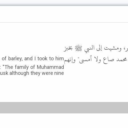
، ومشيت إلى النبي ﷺ بخبز
 محمد صاع ولا أمسى" وإنهم
ng: "The family of Muhammad
usk although they were nine