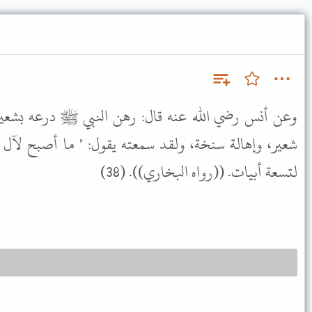
وعن أنس رضي الله عنه قال: رهن النبي ﷺ درعه بشعير
شعير، وإهالة سنخة، ولقد سمعته يقول: " ما أصبح لآل
لتسعة أبيات. ((رواه البخاري)). (38)