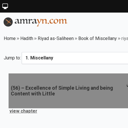
Home
Hadith
Riyad as-Saliheen
Book of Miscellany
riy
Jump to:
(
56
) –
Excellence of Simple Living and being
Content with Little
view chapter