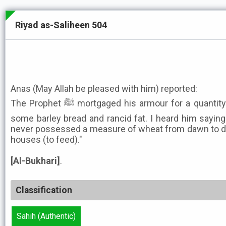
Riyad as-Saliheen 504
Anas (May Allah be pleased with him) reported:
The Prophet ﷺ mortgaged his armour for a quantity of barley, and I took to him
some barley bread and rancid fat. I heard him sayi
never possessed a measure of wheat from dawn to d
houses (to feed)."
[Al-Bukhari]
.
Classification
Sahih (Authentic)