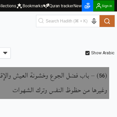
llections
Bookmarks
Quran tracker
New
Sign in
Show Arabic
باب فضل الجوع وخشونة العيش والإقت
) –
(
56
وغيرها من حظوظ النفس وترك الشهوات