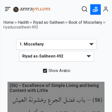
Home
Hadith
Riyad as-Saliheen
Book of Miscellany
riyadussaliheen:492
Show Arabic
(
56
) –
Excellence of Simple Living and being
Content with Little
باب فضل الجوع وخشونة العيش
) –
(
56