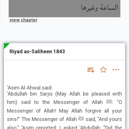
الساعة وغيرها
view chapter
Riyad as-Saliheen 1843
'Asim Al-Ahwal said:
'Abdullah bin Sarjis (May Allah be pleased with
him) said to the Messenger of Allah ﷺ: "O
Messenger of Allah! May Allah forgive all your
sins!" The Messenger of Allah ﷺ said, "And yours
also." 'Asim reported: I asked 'Abdullah: "Did the