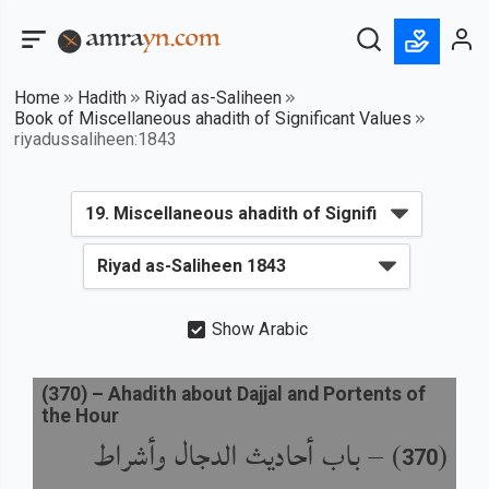
Home
Hadith
Riyad as-Saliheen
Book of Miscellaneous ahadith of Significant Values
riyadussaliheen:1843
Show Arabic
(
370
) –
Ahadith about Dajjal and Portents of
the Hour
باب أحاديث الدجال وأشراط
) –
(
370