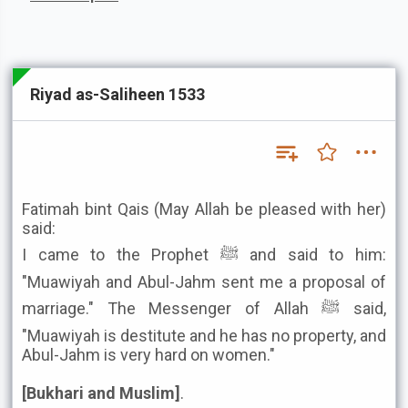
Riyad as-Saliheen 1533
Fatimah bint Qais (May Allah be pleased with her)
said:
I came to the Prophet ﷺ and said to him:
"Muawiyah and Abul-Jahm sent me a proposal of
marriage." The Messenger of Allah ﷺ said,
"Muawiyah is destitute and he has no property, and
Abul-Jahm is very hard on women."
[Bukhari and Muslim]
.