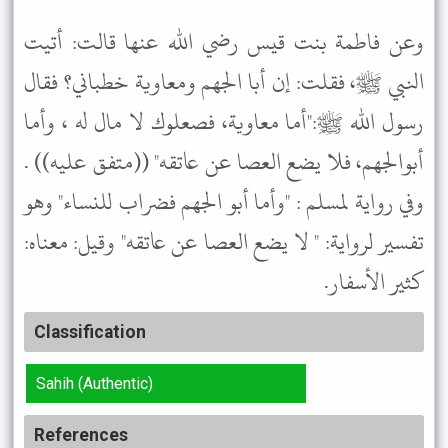
وعن فاطمة بنت قيس رضي الله عنها قالت: أتيت
النبي ﷺ، فقلت: إن أبا الجهم ومعاوية خطباني؟ فقال
رسول الله ﷺ:"أما معاوية، فصعلوك لا مال له ، وأما
أبوالجهم، فلا يضع العصا عن عاتقه" ((متفق عليه)) .
وفي رواية لمسلم : "وأما أبو الجهم فضراب للنساء" وهو
تفسير لرواية: " لا يضع العصا عن عاتقه" وقيل: معناه:
كثير الأسفار.
Classification
Sahih (Authentic)
References