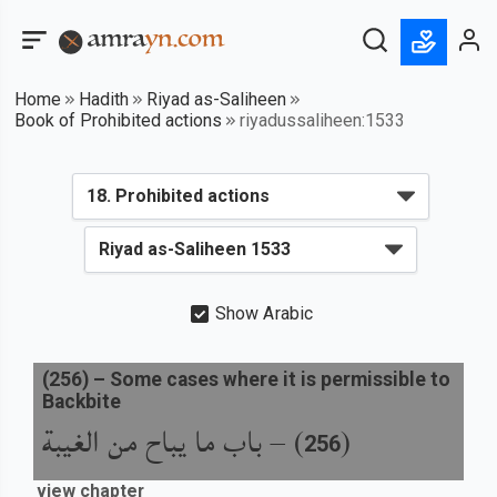
Home
Hadith
Riyad as-Saliheen
Book of Prohibited actions
riyadussaliheen:1533
Show Arabic
(
256
) –
Some cases where it is permissible to
Backbite
باب ما يباح من الغيبة
) –
(
256
view chapter