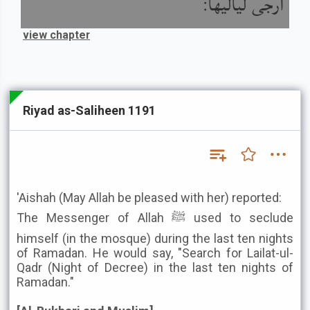
أرجى لياليها:
view chapter
Riyad as-Saliheen 1191
'Aishah (May Allah be pleased with her) reported:
The Messenger of Allah ﷺ used to seclude
himself (in the mosque) during the last ten nights
of Ramadan. He would say, "Search for Lailat-ul-
Qadr (Night of Decree) in the last ten nights of
Ramadan."