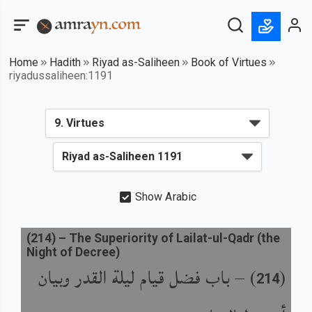
Home
Hadith
Riyad as-Saliheen
Book of Virtues
riyadussaliheen:1191
Show Arabic
(
214
) –
The Superiority of Lailat-ul-Qadr (the
Night of Decree)
باب فضل قيام ليلة القدر وبيان
) –
(
214