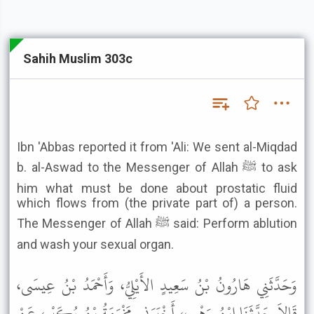
Sahih Muslim 303c
Ibn 'Abbas reported it from 'Ali: We sent al-Miqdad
b. al-Aswad to the Messenger of Allah ﷺ to ask
him what must be done about prostatic fluid
which flows from (the private part of) a person.
The Messenger of Allah ﷺ said: Perform ablution
and wash your sexual organ.
وَحَدَّثَنِي هَارُونُ بْنُ سَعِيدٍ الأَيْلِيُّ، وَأَحْمَدُ بْنُ عِيسَى،
قَالاَ حَدَّثَنَا ابْنُ وَهْبٍ، أَخْبَرَنِي مَخْرَمَةُ بْنُ بُكَيْرٍ، عَنْ