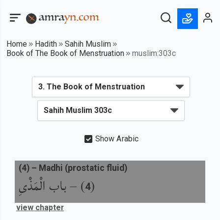
Home
Hadith
Sahih Muslim
Book of The Book of Menstruation
muslim:303c
Show Arabic
(
4
) –
Madhi (prostatic fluid)
باب الْمَذْىِ
) –
(
4
view chapter