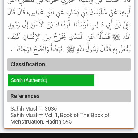
أَبِيهِ، عَنْ سُلَيْمَانَ بْنِ يَسَارٍ، عَنِ ابْنِ عَبَّاسٍ، قَالَ قَالَ
عَلِيُّ بْنُ أَبِي طَالِبٍ أَرْسَلْنَا الْمِقْدَادَ بْنَ الأَسْوَدِ إِلَى رَسُولِ
اللَّهِ ﷺ فَسَأَلَهُ عَنِ الْمَذْىِ يَخْرُجُ مِنَ الإِنْسَانِ كَيْفَ
يَفْعَلُ بِهِ فَقَالَ رَسُولُ اللَّهِ ﷺ " تَوَضَّأْ وَانْضَحْ فَرْجَكَ " .
Classification
Sahih (Authentic)
References
Sahih Muslim
303c
Sahih Muslim
Vol. 1, Book of The Book of
Menstruation, Hadith 595