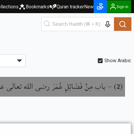
llections
Bookmarks
Quran tracker
New
Sign in
Show Arabic
باب مِنْ فَضَائِلِ عُمَرَ رضى الله تعالى ع
) –
(
2