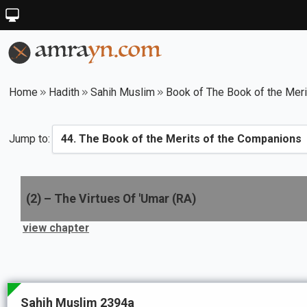
Home
Hadith
Sahih Muslim
Book of The Book of the Mer
Jump to:
(
2
) –
The Virtues Of 'Umar (RA)
view chapter
Sahih Muslim 2394a