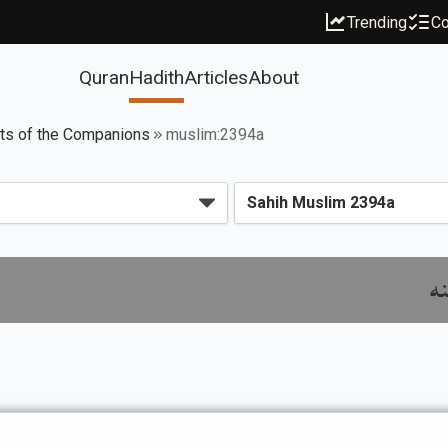
Trending
Co
Quran
Hadith
Articles
About
its of the Companions
muslim:2394a
نه