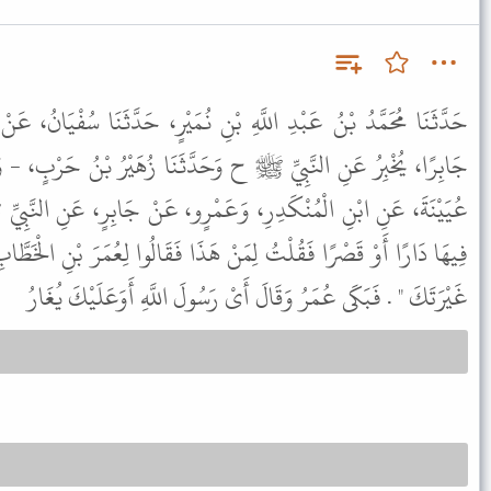
حَدَّثَنَا مُحَمَّدُ بْنُ عَبْدِ اللَّهِ بْنِ نُمَيْرٍ، حَدَّثَنَا سُفْيَانُ، عَن
جَابِرًا، يُخْبِرُ عَنِ النَّبِيِّ ﷺ ح وَحَدَّثَنَا زُهَيْرُ بْنُ حَرْبٍ، - وَا
عُيَيْنَةَ، عَنِ ابْنِ الْمُنْكَدِرِ، وَعَمْرٍو، عَنْ جَابِرٍ، عَنِ النَّبِيِّ 
فِيهَا دَارًا أَوْ قَصْرًا فَقُلْتُ لِمَنْ هَذَا فَقَالُوا لِعُمَرَ بْنِ الْخَطَّا
غَيْرَتَكَ " . فَبَكَى عُمَرُ وَقَالَ أَىْ رَسُولَ اللَّهِ أَوَعَلَيْكَ يُغَارُ