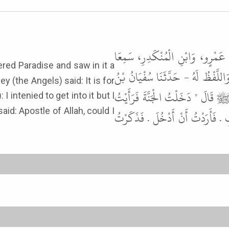
ْ عَمْرٍو، وَابْنِ الْمُنْكَدِرِ، سَمِعَا
للَّفْظُ لَهُ - حَدَّثَنَا سُفْيَانُ بْنُ
y (the Angels) said: It is for
ﷺ قَالَ " دَخَلْتُ الْجَنَّةَ فَرَأَيْتُ
id: Apostle of Allah, could I
بِ . فَأَرَدْتُ أَنْ أَدْخُلَ . فَذَكَرْتُ