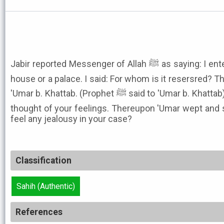
Jabir reported Messenger of Allah ﷺ as saying: I entered Paradise and saw in it a
house or a palace. I said: For whom is it resersred? The
'Umar b. Khattab. (Prophet ﷺ said to 'Umar b. Khattab): I intenied to get into it but I
thought of your feelings. Thereupon 'Umar wept and sa
feel any jealousy in your case?
Classification
Sahih (Authentic)
References