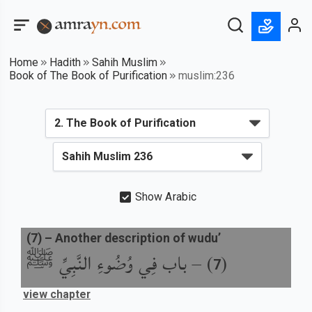
Home
Hadith
Sahih Muslim
Book of The Book of Purification
muslim:236
Show Arabic
(
7
) –
Another description of wudu’
باب فِي وُضُوءِ النَّبِيِّ ﷺ
) –
(
7
view chapter