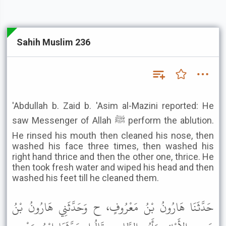
Sahih Muslim 236
'Abdullah b. Zaid b. 'Asim al-Mazini reported: He
saw Messenger of Allah ﷺ perform the ablution.
He rinsed his mouth then cleaned his nose, then
washed his face three times, then washed his
right hand thrice and then the other one, thrice. He
then took fresh water and wiped his head and then
washed his feet till he cleaned them.
حَدَّثَنَا هَارُونُ بْنُ مَعْرُوفٍ، ح وَحَدَّثَنِي هَارُونُ بْنُ