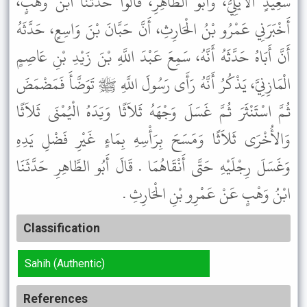
سَعِيدٍ الأَيْلِيُّ، وَأَبُو الطَّاهِرِ، قَالُوا حَدَّثَنَا ابْنُ وَهْبٍ،
أَخْبَرَنِي عَمْرُو بْنُ الْحَارِثِ، أَنَّ حَبَّانَ بْنَ وَاسِعٍ، حَدَّثَهُ
أَنَّ أَبَاهُ حَدَّثَهُ أَنَّهُ، سَمِعَ عَبْدَ اللَّهِ بْنَ زَيْدِ بْنِ عَاصِمٍ
الْمَازِنِيَّ، يَذْكُرُ أَنَّهُ رَأَى رَسُولَ اللَّهِ ﷺ تَوَضَّأَ فَمَضْمَضَ
ثُمَّ اسْتَنْثَرَ ثُمَّ غَسَلَ وَجْهَهُ ثَلاَثًا وَيَدَهُ الْيُمْنَى ثَلاَثًا
وَالأُخْرَى ثَلاَثًا وَمَسَحَ بِرَأْسِهِ بِمَاءٍ غَيْرِ فَضْلِ يَدِهِ
وَغَسَلَ رِجْلَيْهِ حَتَّى أَنْقَاهُمَا . قَالَ أَبُو الطَّاهِرِ حَدَّثَنَا
ابْنُ وَهْبٍ عَنْ عَمْرِو بْنِ الْحَارِثِ .
Classification
Sahih (Authentic)
References