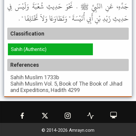
جَدِّهِ، عَنِ النَّبِيِّ ﷺ . نَحْوَ حَدِيثِ شُعْبَةَ وَلَيْسَ فِي
حَدِيثِ زَيْدِ بْنِ أَبِي أُنَيْسَةَ " وَتَطَاوَعَا وَلاَ تَخْتَلِفَا " .
Classification
Sahih (Authentic)
References
Sahih Muslim
1733b
Sahih Muslim
Vol. 5, Book of The Book of Jihad
and Expeditions, Hadith 4299
© 2014-
2026
Amrayn.com