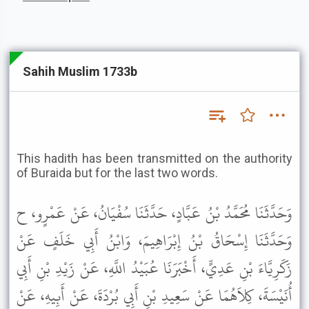
Sahih Muslim 1733b
This hadith has been transmitted on the authority
of Buraida but for the last two words.
وَحَدَّثَنَا مُحَمَّدُ بْنُ عَبَّادٍ، حَدَّثَنَا سُفْيَانُ، عَنْ عَمْرٍو، ح
وَحَدَّثَنَا إِسْحَاقُ بْنُ إِبْرَاهِيمَ، وَابْنُ أَبِي خَلَفٍ عَنْ
زَكَرِيَّاءَ بْنِ عَدِيٍّ، أَخْبَرَنَا عُبَيْدُ اللَّهِ، عَنْ زَيْدِ بْنِ أَبِي
أُنَيْسَةَ، كِلاَهُمَا عَنْ سَعِيدِ بْنِ أَبِي بُرْدَةَ، عَنْ أَبِيهِ، عَنْ