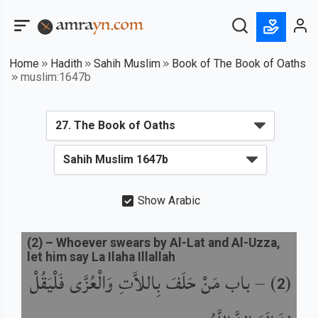
Home
Hadith
Sahih Muslim
Book of The Book of Oaths
muslim:1647b
Show Arabic
(
2
) –
Whoever swears by Al-Lat and Al-Uzza,
let him say La Ilaha Illallah
(
) –
باب مَنْ حَلَفَ بِاللاَّتِ وَالْعُزَّى فَلْيَقُلْ
2