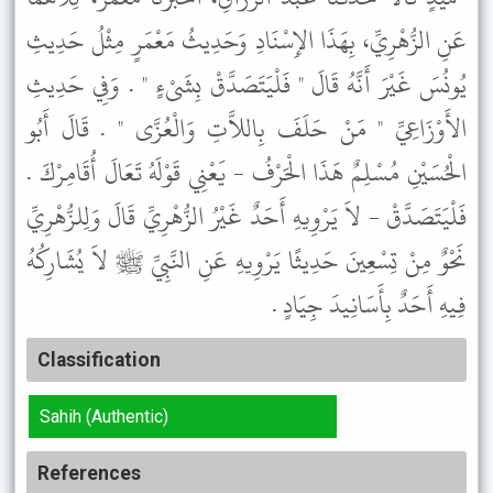
عَنِ الزُّهْرِيِّ، بِهَذَا الإِسْنَادِ وَحَدِيثُ مَعْمَرٍ مِثْلُ حَدِيثِ
يُونُسَ غَيْرَ أَنَّهُ قَالَ " فَلْيَتَصَدَّقْ بِشَىْءٍ " . وَفِي حَدِيثِ
الأَوْزَاعِيِّ " مَنْ حَلَفَ بِاللاَّتِ وَالْعُزَّى " . قَالَ أَبُو
الْحُسَيْنِ مُسْلِمٌ هَذَا الْحَرْفُ - يَعْنِي قَوْلَهُ تَعَالَ أُقَامِرْكَ .
فَلْيَتَصَدَّقْ - لاَ يَرْوِيهِ أَحَدٌ غَيْرُ الزُّهْرِيِّ قَالَ وَلِلزُّهْرِيِّ
نَحْوٌ مِنْ تِسْعِينَ حَدِيثًا يَرْوِيهِ عَنِ النَّبِيِّ ﷺ لاَ يُشَارِكُهُ
فِيهِ أَحَدٌ بِأَسَانِيدَ جِيَادٍ .
Classification
Sahih (Authentic)
References