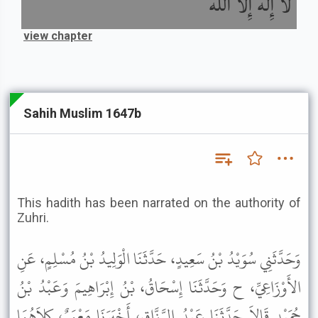
لاَ إِلَهَ إِلاَّ اللَّهُ
view chapter
Sahih Muslim 1647b
This hadith has been narrated on the authority of
Zuhri.
وَحَدَّثَنِي سُوَيْدُ بْنُ سَعِيدٍ، حَدَّثَنَا الْوَلِيدُ بْنُ مُسْلِمٍ، عَنِ
الأَوْزَاعِيِّ، ح وَحَدَّثَنَا إِسْحَاقُ، بْنُ إِبْرَاهِيمَ وَعَبْدُ بْنُ
حُمَيْدٍ قَالاَ حَدَّثَنَا عَبْدُ الرَّزَّاقِ، أَخْبَرَنَا مَعْمَرٌ، كِلاَهُمَا