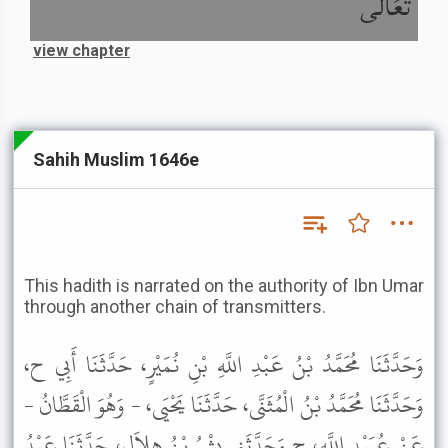
تَعَالَى
view chapter
Sahih Muslim 1646e
This hadith is narrated on the authority of Ibn Umar
through another chain of transmitters.
وَحَدَّثَنَا مُحَمَّدُ بْنُ عَبْدِ اللَّهِ بْنِ نُمَيْرٍ، حَدَّثَنَا أَبِي ح،
وَحَدَّثَنَا مُحَمَّدُ بْنُ الْمُثَنَّى، حَدَّثَنَا يَحْيَى، - وَهُوَ الْقَطَّانُ -
عَنْ عُبَيْدِ اللَّهِ، ح وَحَدَّثَنِي بِشْرُ بْنُ هِلاَلٍ، حَدَّثَنَا عَبْدُ