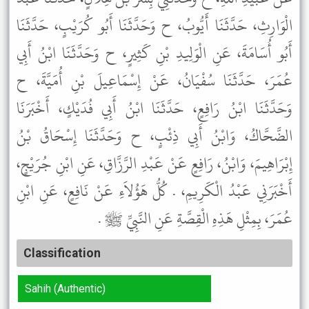
الْوَارِثِ، حَدَّثَنَا أَيُّوبُ، ح وَحَدَّثَنَا أَبُو كُرَيْبٍ، حَدَّثَنَا
أَبُو أُسَامَةَ، عَنِ الْوَلِيدِ بْنِ كَثِيرٍ، ح وَحَدَّثَنَا ابْنُ أَبِي
عُمَرَ، حَدَّثَنَا سُفْيَانُ، عَنْ إِسْمَاعِيلَ بْنِ أُمَيَّةَ، ح
وَحَدَّثَنَا ابْنُ رَافِعٍ، حَدَّثَنَا ابْنُ أَبِي فُدَيْكٍ، أَخْبَرَنَا
الضَّحَّاكُ، وَابْنُ أَبِي ذِئْبٍ، ح وَحَدَّثَنَا إِسْحَاقُ بْنُ
إِبْرَاهِيمَ، وَابْنُ، رَافِعٍ عَنْ عَبْدِ الرَّزَّاقِ، عَنِ ابْنِ جُرَيْجٍ،
أَخْبَرَنِي عَبْدُ الْكَرِيمِ، . كُلُّ هَؤُلاَءِ عَنْ نَافِعٍ، عَنِ ابْنِ
عُمَرَ، بِمِثْلِ هَذِهِ الْقِصَّةِ عَنِ النَّبِيِّ ﷺ .
Classification
Sahih (Authentic)